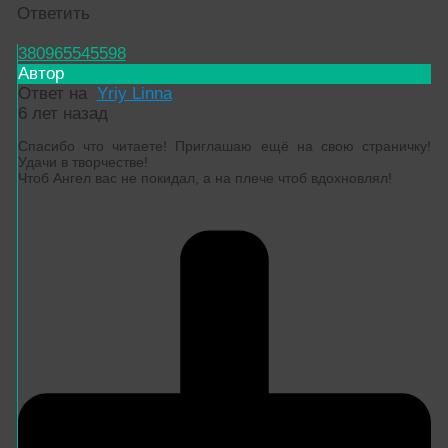
Ответить
380965545598
Автор
Ответ на
Yriy Linna
6 лет назад
Спасибо что читаете! Приглашаю ещё на свою страничку!
Удачи в творчестве!
Чтоб Ангел вас не покидал, а на плече чтоб вдохновлял!