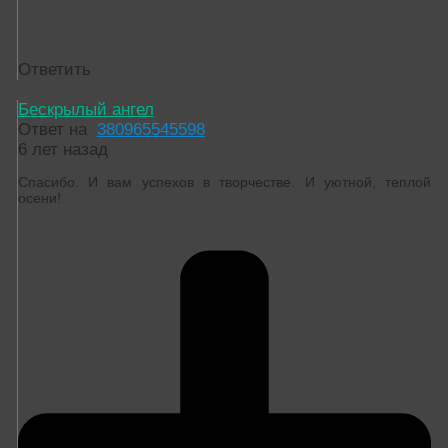
Ответить
Бескрылый ангел
Ответ на
380965545598
6 лет назад
Спасибо. И вам успехов в творчестве. И уютной, теплой
осени!