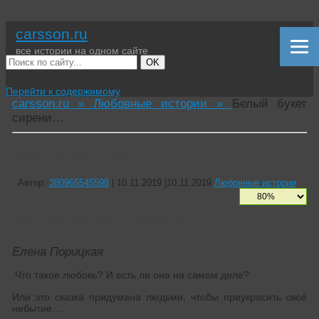
carsson.ru
все истории на одном сайте
OK
Перейти к содержимому
carsson.ru »
Любовные истории »
Белый букет
сирени…
Белый букет сирени…
Автор:
380965545598
|
10.11.2019
|
10.11.2019
Любовные истории
Белый букет сирени…
Елена Порицкая
Что такое любовь? И есть ли она на самом деле?
Или это сказка придумана людьми, чтобы приукрасить своё
небытие…