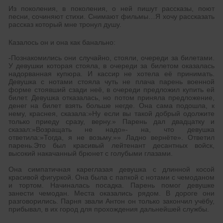
Из поколения, в поколения, о ней пишут рассказы, поют
песни, сочиняют стихи. Снимают фильмы…Я хочу рассказать
рассказ который мне тронул душу.
Казалось он и она как банально:
-Познакомились они случайно, стояли, очереди за билетами.
У девушки которая стояла, в очереди за билетом оказалась
надорванная купюра. И кассир не хотела её принимать.
Девушка с нотами стояла чуть не плача парень военной
форме стоявший сзади неё, в очереди предложил купить ей
билет. Девушка отказалась, но потом приняла предложение,
денег на билет взять больше негде. Она сама подошла, к
нему, краснея, сказала:»Ну если вы такой добрый одолжите
только приеду сразу, верну.» Парень дал двадцатку и
сказал:»Возращать не надо»- на, что девушка
ответила:»Тогда, я не возьму.»» Ладно вернёте». Ответил
парень.Это был красивый лейтенант десантных войск,
высокий накачанный брюнет с голубыми глазами.
Она симпатичная кареглазая девушка с длинной косой
красивой фигуркой. Она была с папкой с нотами с чемоданом
и тортом. Начиналась посадка. Парень помог девушке
занести чемодан. Места оказались рядом. В дороге они
разговорились. Парня звали Антон он только закончил учёбу,
прибывал, в их город для прохождения дальнейшей службы.