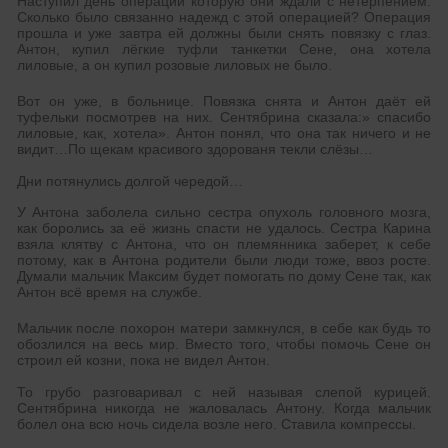
Наступил день операции которую они ждали с нетерпением.
Сколько было связанно надежд с этой операцией? Операция
прошла и уже завтра ей должны были снять повязку с глаз.
Антон, купил лёгкие туфли танкетки Сене, она хотела
лиловые, а он купил розовые лиловых не было.
Вот он уже, в больнице. Повязка снята и Антон даёт ей
туфельки посмотрев на них. Сентябрина сказала:» спасибо
лиловые, как, хотела». Антон понял, что она так ничего и не
видит…По щекам красивого здорованя текли слёзы…
Дни потянулись долгой чередой…
У Антона заболела сильно сестра опухоль головного мозга,
как боролись за её жизнь спасти не удалось. Сестра Карина
взяла клятву с Антона, что он племянника заберет, к себе
потому, как в Антона родители были люди тоже, ввоз росте.
Думали мальчик Максим будет помогать по дому Сене так, как
Антон всё время на службе.
Мальчик после похорон матери замкнулся, в себе как будь то
обозлился на весь мир. Вместо того, чтобы помочь Сене он
строил ей козни, пока не видел Антон.
То грубо разговаривал с ней называя слепой курицей.
Сентябрина никогда не жаловалась Антону. Когда мальчик
болел она всю ночь сидела возле него. Ставила компрессы.