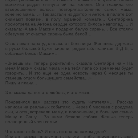
мальчика рыдая лягнула ей на колени. Она гладила его
взъерошенные волосы повторяла:»Конечно сынок мама,
конечно мама…» Так застали их доктор и Антон, в палате.Вот
снимают повязки, в полу мрачной комнате… Сентябрина
посмотрела на Антона сердце которого билось невпопад … И
сказала:»А мне Максим подарил белую сирень… Все стояли
обезумев от счастья сирень была белой…
Счастливая пара удалялась от больницы. Женщина держала
в руках большой букет сирени, рядом шёл капитан В Д В, с
собачкой бежал Максим…
«Знаешь мы теперь родители!», сказала Сентябри на:» На
меня Максим сказал мама и на тебя папа со временем будет
говорить… И это ещё не одна новость через 6 месяцев ты
станешь отцом большущего семейства…»
Пишу и плачу…
Это сказка да нет это любовь, и это жизнь…
Понравился вам рассказ это судить читателям… Рассказ
написан на реальных событиях… Через 6 месяцев с роддома
сын, и отец встречали маму, и пополнение, в большую семью
Машу и Сашу… За ними бежала собака Женька теперь
полноценный член семьи…
Что такое любовь? И есть ли она на самом деле?
Или это сказка придумана людьми, чтобы приукрасить своё