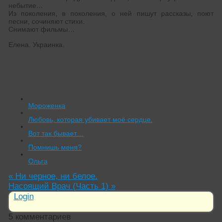
небытие…
Из поколения, в поколения, о ней пишут рассказы, поют
песни, сочиняют стихи.
Снимают фильмы…
Елена. Украинка.
Читать похожие истории:
Мороженка
Любовь, которая убивает моё сердце.
Вот так бывает…
Помнишь меня?
Ольга
«
Ни черное, ни белое.
Насоящий Врач (Часть 1)
»
Login
5
комментариев