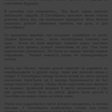
счастливое будущее.
В сентябре они поженились… Это была самая весёлая
небольшая свадьба. В Сентябрины красивое белое платье
длинная фата она, как маленькая принцесса. Мать Антона
оказалась доброй свекровью приняла, как дочь, в дом
Сентябрину.
Со временем квартиру они получили служебную от части.
Первая брачная ночь …была неповторима наконец они
одни… Антон по всей квартире повесил шары, наставил
цветов всю кровать усыпал лепестками из роз. Они пили
шампанское целовались. Это были их первые чувства первые
откровения… Первая нежность ранее не принадлежащая
никому.
Антон, как обычно, пришёл домой известие не радовало их
перебрасывали, в другой город, такая уже военная жизнь у
солдат. У Сентябрины иногда болела голова он часто шутила
магнитные бури.Была на 3 месяце беременности её бес
конца тошнило и рвало. Сборы были недолгими они выехали
на машине, гружённой вещами. К месту назначения к утру
уже должны были быть на месте. Дорога была долгой и
Сентябри на мирно спала на плече мужа.
Утром они подъезжали к части которая находилась, в лесном
массиве. У Сентябрины разболелась голова она стала
говорить Антону, что в глазах какие-то бабочки.