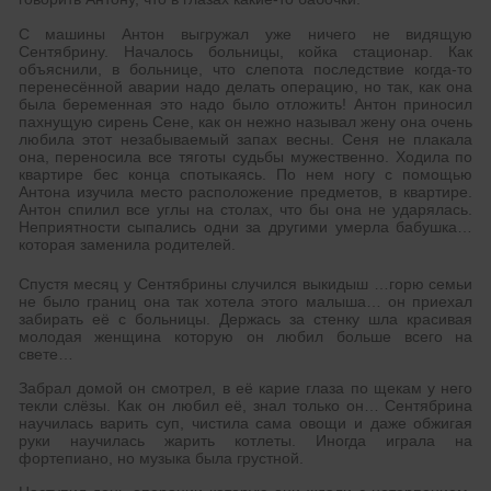
С машины Антон выгружал уже ничего не видящую
Сентябрину. Началось больницы, койка стационар. Как
объяснили, в больнице, что слепота последствие когда-то
перенесённой аварии надо делать операцию, но так, как она
была беременная это надо было отложить! Антон приносил
пахнущую сирень Сене, как он нежно называл жену она очень
любила этот незабываемый запах весны. Сеня не плакала
она, переносила все тяготы судьбы мужественно. Ходила по
квартире бес конца спотыкаясь. По нем ногу с помощью
Антона изучила место расположение предметов, в квартире.
Антон спилил все углы на столах, что бы она не ударялась.
Неприятности сыпались одни за другими умерла бабушка…
которая заменила родителей.
Спустя месяц у Сентябрины случился выкидыш …горю семьи
не было границ она так хотела этого малыша… он приехал
забирать её с больницы. Держась за стенку шла красивая
молодая женщина которую он любил больше всего на
свете…
Забрал домой он смотрел, в её карие глаза по щекам у него
текли слёзы. Как он любил её, знал только он… Сентябрина
научилась варить суп, чистила сама овощи и даже обжигая
руки научилась жарить котлеты. Иногда играла на
фортепиано, но музыка была грустной.