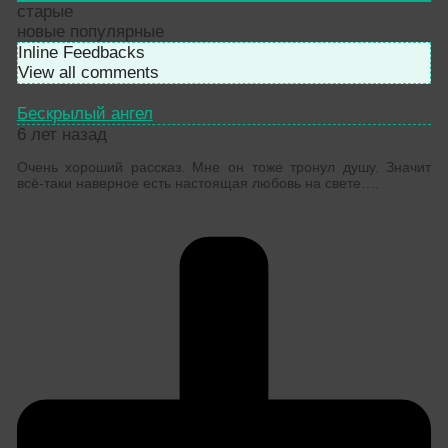
старые
новые
популярные
Inline Feedbacks
View all comments
Бескрылый ангел
6 лет назад
Очень хороший рассказ. Мне он тоже тронул душу. Значит
всё-таки наверное есть настоящая любовь на свете….