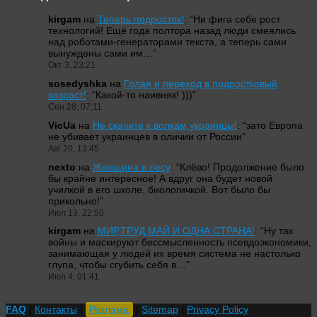
kirgam
на
Теперь подросток!
: “
Ни фига себе рост
технологий! Ещё года полтора назад люди смеялись
над роботами-генераторами текста, а теперь сами
вынуждены сами им…
”
Окт 3, 23:21
sosedyshka
на
Голая и переход в подростковый
возраст!
: “
Какой-то наивняк! )))
”
Сен 28, 07:11
VicUa
на
Не скачите к волкам,украинцы!
: “
зато Европа
не убивает украинцев в оличии от России
”
Авг 20, 13:45
nexto
на
Женщина в лесу
: “
Клёво! Продолжение было
бы крайне интересное! А вдруг она будет новой
училкой в его школе, биологичкой. Вот было бы
прикольно!
”
Июл 13, 22:50
kirgam
на
МИР,ТРУД,МАЙ И ОДНА СТРАНА!
: “
Ну так
войны и маскируют бессмысленность псевдоэкономики,
занимающая у людей их время система не настолько
глупа, чтобы сгубить себя в…
”
Июл 4, 01:41
FAQ
|
Контакты
|
Реклама
|
Sitemap
|
Privacy Policy