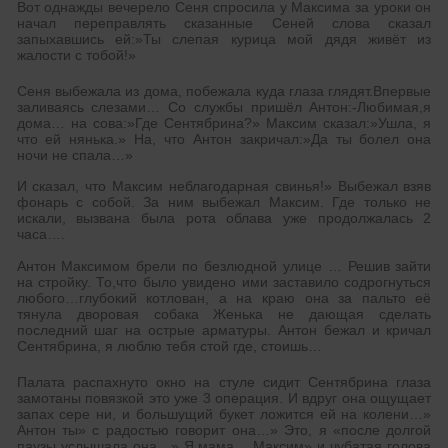
Вот однажды вечерело Сеня спросила у Максима за уроки он
начал переправлять сказанные Сеней слова сказал
запыхавшись ей:»Ты слепая курица мой дядя живёт из
жалости с тобой!»
Сеня выбежала из дома, побежала куда глаза глядят.Впервые
заливаясь слезами… Со службы пришёл Антон:-Любимая,я
дома… на сова:»Где Сентябрина?» Максим сказал:»Ушла, я
что ей нянька.» На, что Антон закричал:»Да ты болел она
ночи не спала…»
И сказал, что Максим неблагодарная свинья!» Выбежал взяв
фонарь с собой. За ним выбежал Максим. Где только не
искали, вызвана была рота облава уже продолжалась 2
часа….
Антон Максимом брели по безлюдной улице … Решив зайти
на стройку. То,что было увидено ими заставило содрогнуться
любого…глубокий котлован, а на краю она за пальто её
тянула дворовая собака Женька не дающая сделать
последний шаг на острые арматуры. Антон бежал и кричал
Сентябрина, я люблю тебя стой где, стоишь…
Палата распахнуто окно на стуле сидит Сентябрина глаза
замотаны повязкой это уже 3 операция. И вдруг она ощущает
запах сере ни, и большущий букет ложится ей на колени…»
Антон ты» с радостью говорит она…» Это, я «после долгой
паузы услышала она…» Я мама… Максим» и чубатая голова