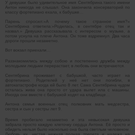
У девушки было удивительное имя Сентябрина.такого имени
Антон никогда не слышал. Она закончила консерваторий по
классу фортепиано ехала, к бабушке…
Парень спросил:»А почему такое странное имя?»
Сентябрина ответила:»Родилась, в сентябре отец так и
назвал.» Девушка рассказывала с интересом о музыке, а
потом уснула на плече Антона. Он тоже вздремнул. Два часа
дороги прошли незаметно.
Вот вокзал приехали…
Раззнакомились между собою и постепенно дружба между
молодыми людьми перерастает, в любовь они встречаются.
Сентябрина проживает с бабушкой, часто играет на
фортепиано. Родителей у неё нет они погибли, в
автокатастрофе когда ей было 8 лет. Сама Сентябрина чудом
осталась жива она просто от удара вылет ила с машины.
Иногда они вместе с бабушкой ходят на кладбище…
Антона семья военных отец полковник мать медсестра,
сестра и сын у сестры лет 9.
Время пробегало незаметно и эта невысокая девушка
забрала просто каждую клеточку сердца Антона. Её просто и
обидеть нельзя было насколько она была светлым человеком.
Любовь их, чистая нежная полная трепета и надежд на