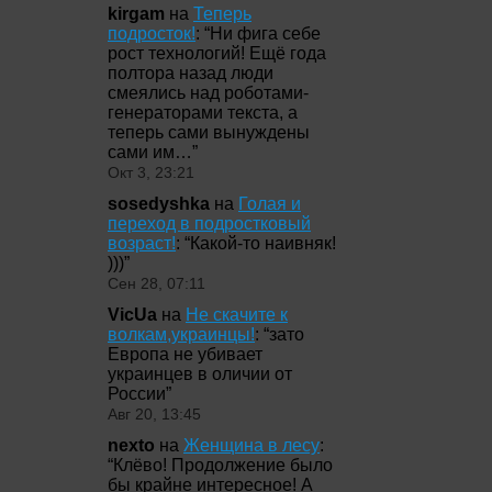
kirgam
на
Теперь
подросток!
: “
Ни фига себе
рост технологий! Ещё года
полтора назад люди
смеялись над роботами-
генераторами текста, а
теперь сами вынуждены
сами им…
”
Окт 3, 23:21
sosedyshka
на
Голая и
переход в подростковый
возраст!
: “
Какой-то наивняк!
)))
”
Сен 28, 07:11
VicUa
на
Не скачите к
волкам,украинцы!
: “
зато
Европа не убивает
украинцев в оличии от
России
”
Авг 20, 13:45
nexto
на
Женщина в лесу
:
“
Клёво! Продолжение было
бы крайне интересное! А