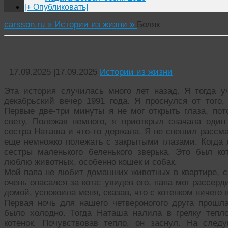
[+ Опубликовать]
carsson.ru »
Истории из жизни »
Беляк
Беляк
17.09.2025
|
17.09.2025
Истории из жизни
Эта история случилась много лет назад. Я тогда у
декабрьский вечер 1991 года. Я проснулся от того,
Первые две-три минуты я не мог открыть глаза, пот
свету. Полежав немного, я приоткрыл сначала оди
сестра Наташа и что-то держала. Я не спешил рассма
еще немножко полежать с закрытыми глазами. Когда я
сестры маленького беленького зверька. Это был ко
люблю животных, особенно кошек и собак.
Мой папа не любит домашних животных в квартире, сч
очень опасался за кота: увидев его, папа мог рассер
домой, успокоила меня, сказав, что с котенком ничего 
Первая ночь для нашего четвероногого друга прошла
было холодно. Тогда Наташа налила в грелку тепл
котенок. Почувствовав тепло, он заснул. На сле