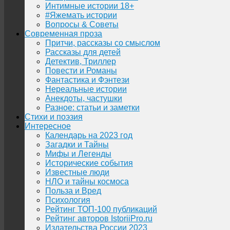
Интимные истории 18+
#Яжемать истории
Вопросы & Советы
Современная проза
Притчи, рассказы со смыслом
Рассказы для детей
Детектив, Триллер
Повести и Романы
Фантастика и Фэнтези
Нереальные истории
Анекдоты, частушки
Разное: статьи и заметки
Стихи и поэзия
Интересное
Календарь на 2023 год
Загадки и Тайны
Мифы и Легенды
Исторические события
Известные люди
НЛО и тайны космоса
Польза и Вред
Психология
Рейтинг ТОП-100 публикаций
Рейтинг авторов IstoriiPro.ru
Издательства России 2023