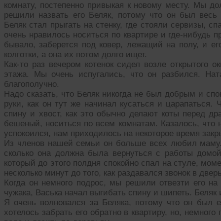
комнату, постепенно привыкая к новому месту. Мы до
решили назвать его Беляк, потому что он был вес
Беляк стал прыгать на стенку, где стояли сервизы, сп
очень нравилось носиться по квартире и где-нибудь п
бывало, заберется под ковер, лежащий на полу, и е
колготки, а она их потом долго ищет.
Как-то раз вечером котенок сидел возле открытого о
этажа. Мы очень испугались, что он разбился. На
благополучно.
Надо сказать, что Беляк никогда не был добрым и спо
руки, как он тут же начинал кусаться и царапаться.
спину и хвост, как это обычно делают коты перед др
бешеный, носиться по всем комнатам. Казалось, что н
успокоился, нам приходилось на некоторое время закры
Из членов нашей семьи он больше всех любил маму. 
сколько она должна была вернуться с работы домой.
который до этого полдня спокойно спал на стуле, мом
несколько минут до того, как раздавался звонок в дверь
Когда он немного подрос, мы решили отвезти его на 
чужака, Васька начал выгибать спину и шипеть. Беляк 
Я очень волновался за Беляка, потому что он был 
хотелось забрать его обратно в квартиру, но, немного 