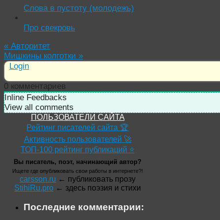
Слова в пустоту (молодежь)
Про свекровь
«
Авторитет
Мишкины колготки
»
Login
0
комментариев
Inline Feedbacks
View all comments
ПОЛЬЗОВАТЕЛИ САЙТА
Рейтинг писателей сайта 🏆
Активность пользователей 🚀
ТОП-100 рейтинг публикаций ⭐
Вы писатель, поэт, начинающий автор?
Ищете где опубликовать свои работы в интернете?!
carsson.ru
← публиковать прозу
StihiRu.pro
← здесь поэзия и стихи
Последние комментарии: