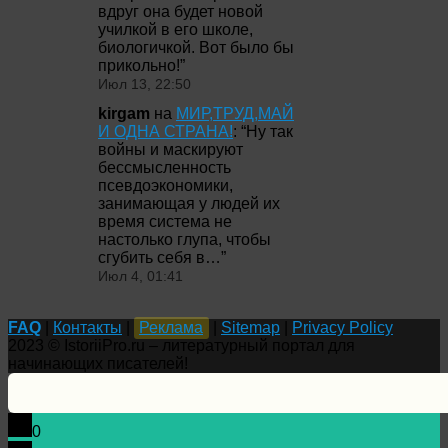
вдруг она будет новой
училкой в его школе,
биологичкой. Вот было бы
прикольно!
”
Июл 13, 22:50
kirgam
на
МИР,ТРУД,МАЙ
И ОДНА СТРАНА!
: “
Ну так
войны и маскируют
бессмысленность
псевдоэкономики,
занимающая у людей их
время система не
настолько глупа, чтобы
сгубить себя в…
”
Июл 4, 01:41
FAQ
|
Контакты
|
Реклама
|
Sitemap
|
Privacy Policy
2023 © IstoriiPro.ru – литературный портал для
начинающих писателей!
0