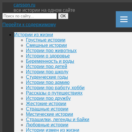
carsson.ru
все истории на одном сайте
OK
Перейти к содержимому
Истории из жизни
Грустные истории
Смешные истории
Истории про животных
Истории о здоровье
Беременность и роды
Истории про детей
Истории про школу
Студенческие годы
Истории про армию
Истории про работу, хобби
Рассказы о путешествиях
Истории про дружбу
Жестокие истории
Страшные истории
Мистические истории
Страшилки, легенды и байки
Любовные истории
Истории измен из жизни