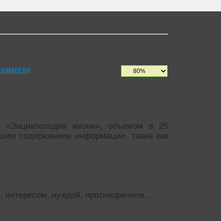
 заметки
гу «Энциклопедия жизни», объемом в 25
ьшим содержанием информации, такие как
, интересом, нуждой, противоречием…