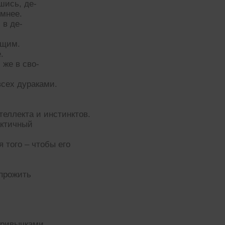
шись, де-
умнее.
 в де-
ющим.
.
 же в сво-
сех дураками.
теллекта и инстинктов.
актичный
я того – чтобы его
 прожить
привычками.