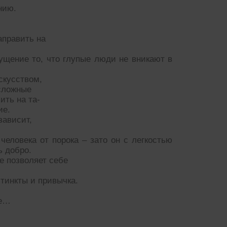
нию.
аправить на
ущение то, что глупые люди не вникают в
скусством,
 сложные
ить на та-
ие.
зависит,
человека от порока – зато он с легкостью
ь добро.
е позволяет себе
тинкты и привычка.
ие…