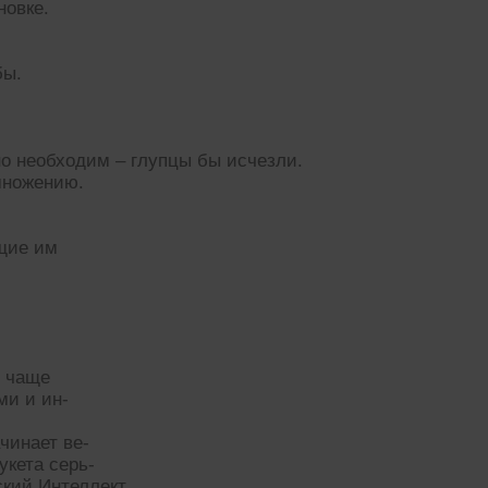
новке.
бы.
но необходим – глупцы бы исчезли.
змножению.
ющие им
н чаще
ми и ин-
чинает ве-
укета серь-
ский Интеллект