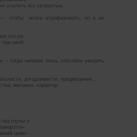
но усилить его хитростью.
 – чтобы мозги атрофировать, но и не
но его ра-
 при необ-
ти – тогда человек лишь способен увидеть
тельности, догадливости, предвидения…
тва, желания, характер.
ства глупы и
поворотли-
нений циви-