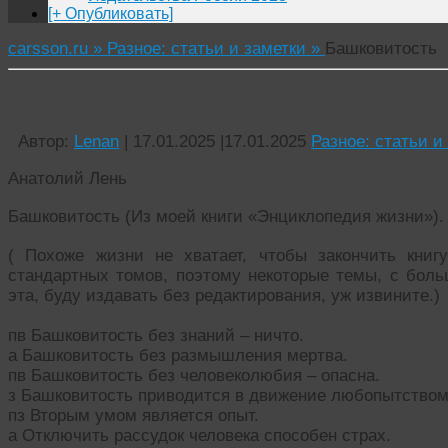
[+ Опубликовать]
carsson.ru »
Разное: статьи и заметки »
Башковитость
Башковитость
Автор:
Lenan
|
17.01.2025
|
17.01.2025
Разное: статьи и
Анатолий Лень
Башковитость (Из моей книги «Энциклопедия жизни»).
( Похоже жизни не хватает, чтобы закончить кни
стандартных томов, поэтому некоторые темы, с бол
эта, буду издавать без редактирования, уж извините.)
пв Башковитость без знаний – ничто.
а Башковитость без размышления мертва.
пв Башковитость без человеколюбия – опасна.
з Башковитость приводится в движение любопытством
пз Вторым умом является опыт.
а Отключить рассудок человека способен страх.