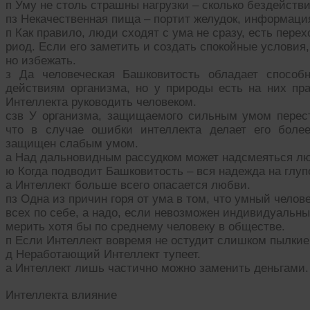
п Уму не столь страшны нагрузки – сколько бездействи
пз Некачественная пища – портит желудок, информация
п Как правило, люди сходят с ума не сразу, есть пере
риод. Если его заметить и создать спокойные условия
но избежать.
з Да человеческая Башковитость обладает способ
действиям организма, но у природы есть на них пра
Интеллекта руководить человеком.
сзв У организма, защищаемого сильным умом перес
что в случае ошибки интеллекта делает его боле
защищен слабым умом.
а Над дальновидным рассудком может надсмеяться лю
ю Когда подводит Башковитость – вся надежда на глуп
а Интеллект больше всего опасается любви.
пз Одна из причин горя от ума в том, что умный челов
всех по себе, а надо, если невозможен индивидуальны
мерить хотя бы по среднему человеку в обществе.
п Если Интеллект вовремя не остудит слишком пылкие 
д Неработающий Интеллект тупеет.
а Интеллект лишь частично можно заменить деньгами.
Интеллекта влияние