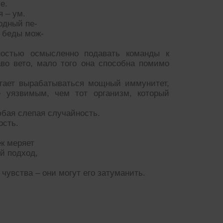
е.
 – ум.
ходный пе-
, беды мож-
ностью осмысленно подавать команды к
во вето, мало того она способна помимо
тает вырабатываться мощный иммунитет,
е уязвимым, чем тот организм, который
бая слепая случайность.
ость.
ек меряет
й подход,
чувства – они могут его затуманить.