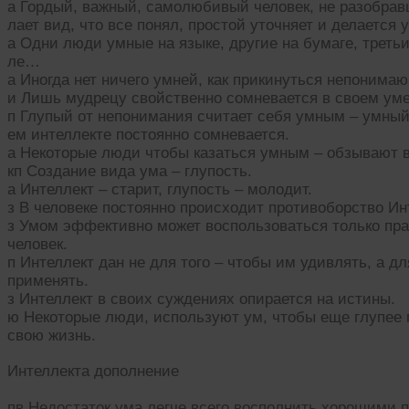
а Гордый, важный, самолюбивый человек, не разобрав
лает вид, что все понял, простой уточняет и делается 
а Одни люди умные на языке, другие на бумаге, третьи
ле…
а Иногда нет ничего умней, как прикинуться непонима
и Лишь мудрецу свойственно сомневается в своем уме
п Глупый от непонимания считает себя умным – умный
ем интеллекте постоянно сомневается.
а Некоторые люди чтобы казаться умным – обзывают в
кп Создание вида ума – глупость.
а Интеллект – старит, глупость – молодит.
з В человеке постоянно происходит противоборство Ин
з Умом эффективно может воспользоваться только пр
человек.
п Интеллект дан не для того – чтобы им удивлять, а дл
применять.
з Интеллект в своих суждениях опирается на истины.
ю Некоторые люди, используют ум, чтобы еще глупее
свою жизнь.
Интеллекта дополнение
пв Недостаток ума легче всего восполнить хорошими 