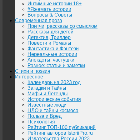
Интимные истории 18+
#Яжемать истории
Вопросы & Советы
Современная проза
Притчи, рассказы со смыслом
Рассказы для детей
Детектив, Триллер
Повести и Романы
Фантастика и Фэнтези
Нереальные истории
Анекдоты, частушки
Разное: статьи и заметки
Стихи и поэзия
Интересное
Календарь на 2023 год
Загадки и Тайны
Мифы и Легенды
Исторические события
Известные люди
НЛО и тайны космоса
Польза и Вред
Психология
Рейтинг ТОП-100 публикаций
Рейтинг авторов IstoriiPro.ru
Издательства России 2023