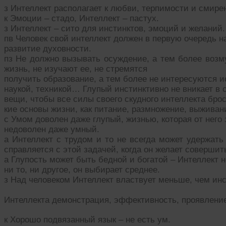
з Интеллект располагает к любви, терпимости и смире
к Эмоции – стадо, Интеллект – пастух.
з Интеллект – сито для инстинктов, эмоций и желаний.
пв Человек свой интеллект должен в первую очередь н
развитие духовности.
пз Не должно вызывать осуждение, а тем более возм
жизнь, не изучают ее, не стремятся
получить образование, а тем более не интересуются и
наукой, техникой… Глупый инстинктивно не вникает в
вещи, чтобы все силы своего скудного интеллекта брос
кие основы жизни, как питание, размножение, выживан
с Умом доволен даже глупый, жизнью, которая от него 
недоволен даже умный.
а Интеллект с трудом и то не всегда может удержать 
справляется с этой задачей, когда он желает совершит
а Глупость может быть бедной и богатой – Интеллект н
ни то, ни другое, он выбирает среднее.
з Над человеком Интеллект властвует меньше, чем инс
Интеллекта демонстрация, эффективность, проявлен
к Хорошо подвязанный язык – не есть ум.