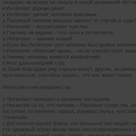
лизации, не всегда на пользу в новой жизненной обста
к Интеллект дороже денег.
а Интеллект делает человека красивым.
д Разумный человек меньше зависит от случая и судь
з Интеллект – воспитывает чувства.
а Глупому не ведомо – что сила в Интеллекте.
а Интеллект – важнее знаний.
а Если бы Интеллект для человека был крайне жизнен
з Интеллект облегчает жизнь – но не способствует ра
а Умному человеку живется комфортней.
к Мозг дальновидней глаз.
ю Одни благодаря уму хорошо живут, другие, не уме
пользоваться, способны видеть, что они живут плохо.
Интеллекта несовершенство
л Интеллект приходит к человеку последним.
з Несмотря на то, что человек – Разумное существо, о
поступает по велению сердца, руководствуясь чувства
стинктами.
з Достаточно одного факта, что большинство людей на
сти здоровый образ жизни лишь после приобретения б
езных заболеваний, чтобы понять, насколько человече