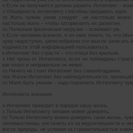
п Если не получается должно развить Интеллект – мож
з Обширность интеллекту способны придавать идеи.
пз Жить чужим умом следует не настолько много
настолько мало – чтобы затормозить их развитие.
пз Полезные физические нагрузки – освежают ум.
п Если человека осенило, и он смог понять то, что обыч
зуму недоступно, целесообразно эти мысли записать и
ходимости этой информацией пользоваться.
к Интеллект без страсти – что птица без крыльев.
з Нет прока от Интеллекта, если не побеждены страс
как плохо и неправильно он живет.
пз Ничего не стоит Интеллект без самообладания.
пзв Жалок Интеллект без наблюдательности, проница
пз Мало быть умным – надо подчинить Интеллекту чувс
Интеллекта значение
а Интеллект приводит в порядок нашу жизнь.
з Только Интеллекту человек может доверять.
пз Только Интеллекту можно доверять свою жизнь, чув
легкомысленны, инстинкты из-за медлительности и не
вости природы, не успевая за стремительностью изме