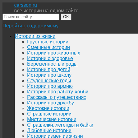
carsson.ru
все истории на одном сайте
OK
Перейти к содержимому
Истории из жизни
Грустные истории
Смешные истории
Истории про животных
Истории о здоровье
Беременность и роды
Истории про детей
Истории про школу
Студенческие годы
Истории про армию
Истории про работу, хобби
Рассказы о путешествиях
Истории про дружбу
Жестокие истории
Страшные истории
Мистические истории
Страшилки, легенды и байки
Любовные истории
Истории измен из жизни