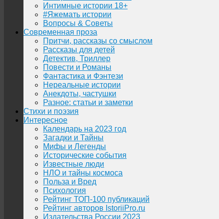
Интимные истории 18+
#Яжемать истории
Вопросы & Советы
Современная проза
Притчи, рассказы со смыслом
Рассказы для детей
Детектив, Триллер
Повести и Романы
Фантастика и Фэнтези
Нереальные истории
Анекдоты, частушки
Разное: статьи и заметки
Стихи и поэзия
Интересное
Календарь на 2023 год
Загадки и Тайны
Мифы и Легенды
Исторические события
Известные люди
НЛО и тайны космоса
Польза и Вред
Психология
Рейтинг ТОП-100 публикаций
Рейтинг авторов IstoriiPro.ru
Издательства России 2023