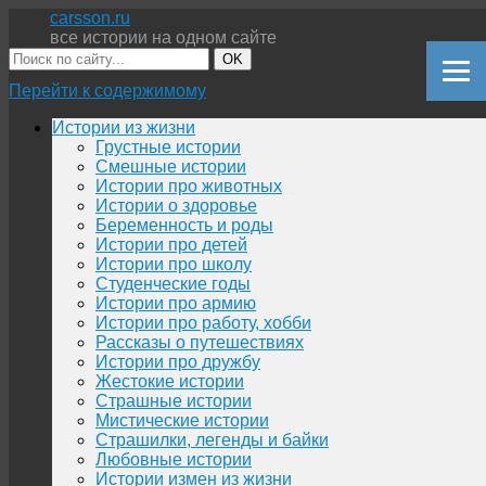
carsson.ru
все истории на одном сайте
OK
Перейти к содержимому
Истории из жизни
Грустные истории
Смешные истории
Истории про животных
Истории о здоровье
Беременность и роды
Истории про детей
Истории про школу
Студенческие годы
Истории про армию
Истории про работу, хобби
Рассказы о путешествиях
Истории про дружбу
Жестокие истории
Страшные истории
Мистические истории
Страшилки, легенды и байки
Любовные истории
Истории измен из жизни