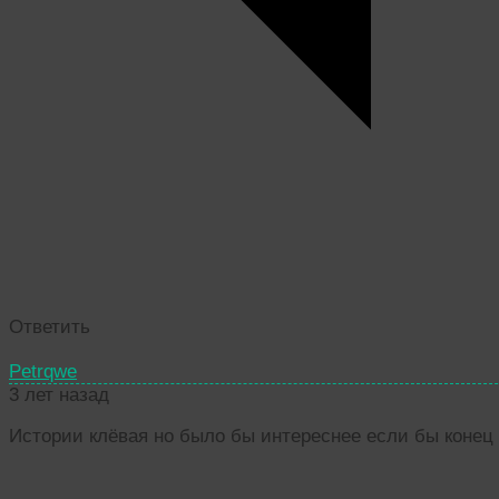
Ответить
Petrqwe
3 лет назад
Истории клёвая но было бы интереснее если бы конец