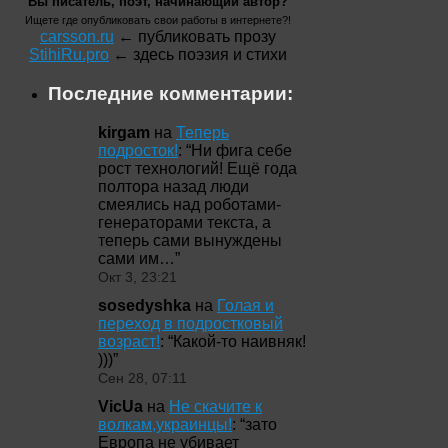
Вы писатель, поэт, начинающий автор?
Ищете где опубликовать свои работы в интернете?!
carsson.ru
← публиковать прозу
StihiRu.pro
← здесь поэзия и стихи
Последние комментарии:
kirgam
на
Теперь
подросток!
: “
Ни фига себе
рост технологий! Ещё года
полтора назад люди
смеялись над роботами-
генераторами текста, а
теперь сами вынуждены
сами им…
”
Окт 3, 23:21
sosedyshka
на
Голая и
переход в подростковый
возраст!
: “
Какой-то наивняк!
)))
”
Сен 28, 07:11
VicUa
на
Не скачите к
волкам,украинцы!
: “
зато
Европа не убивает