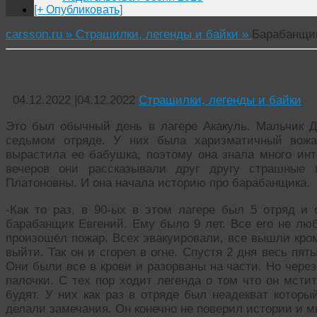
[+ Опубликовать]
carsson.ru »
Страшилки, легенды и байки »
Барабанщи
Барабанщик
04.12.2022
|
04.12.2022
Страшилки, легенды и байки
Это был обычный день в лагере Акакуль. Мальчик 
седьмом отряде. У них была харизматичный вожа
вырастила ее бабушка, поэтому она знала много ин
вечеров они рассказывали друг другу страшные 
Платоновны. И она начала историю про барабанщика.
-Как то раз, в 90-ых в этом лагере был 5 отряд и
барабанщик Евгений. Ему было 9 лет. Все его не лю
произошёл пожар. Всех эвакуировали, все вышли кром
выйти. Так он и сгорел в огне. Спустя 2 дня весь п
Они были все в крови и разорваны на части. Но чере
палочки. С тех пор ходит легенда о том что он мсти
будят. У них как раз в отряде был неадекват которы
делали замечания. Он конечно не поверил истории и м