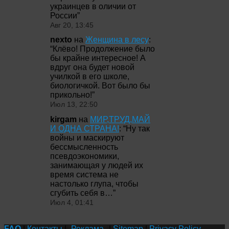
украинцев в оличии от
России
”
Авг 20, 13:45
nexto
на
Женщина в лесу
:
“
Клёво! Продолжение было
бы крайне интересное! А
вдруг она будет новой
училкой в его школе,
биологичкой. Вот было бы
прикольно!
”
Июл 13, 22:50
kirgam
на
МИР,ТРУД,МАЙ
И ОДНА СТРАНА!
: “
Ну так
войны и маскируют
бессмысленность
псевдоэкономики,
занимающая у людей их
время система не
настолько глупа, чтобы
сгубить себя в…
”
Июл 4, 01:41
FAQ
|
Контакты
|
Реклама
|
Sitemap
|
Privacy Policy