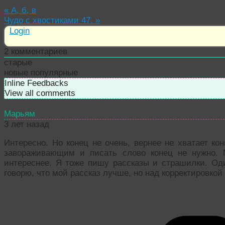
«
А, б, в
Чудо с хвостиками 47.
»
Login
2
комментариев
старые
новые
популярные
Inline Feedbacks
View all comments
Марьям
3 лет назад
Интересно. Но конец не очень, вернее не хватает ко
завораживающим и писать слово конец не нужно. 
интереснее. Я тоже пишу рассказы и страшилки. О
говорю, что мой рассказ лучше, но над корректировкой