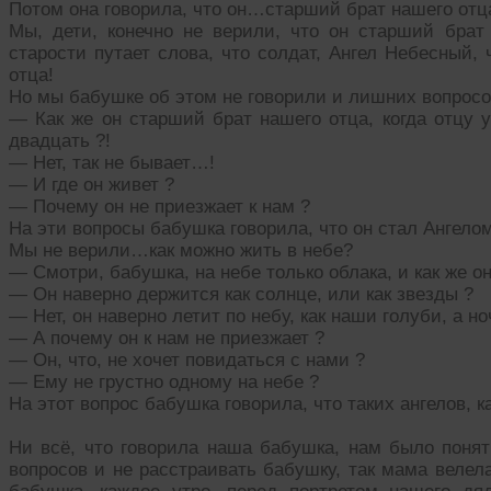
Потом она говорила, что он…старший брат нашего отца
Мы, дети, конечно не верили, что он старший брат
старости путает слова, что солдат, Ангел Небесный,
отца!
Но мы бабушке об этом не говорили и лишних вопросо
— Как же он старший брат нашего отца, когда отцу у
двадцать ?!
— Нет, так не бывает…!
— И где он живет ?
— Почему он не приезжает к нам ?
На эти вопросы бабушка говорила, что он стал Ангело
Мы не верили…как можно жить в небе?
— Смотри, бабушка, на небе только облака, и как же о
— Он наверно держится как солнце, или как звезды ?
— Нет, он наверно летит по небу, как наши голуби, а н
— А почему он к нам не приезжает ?
— Он, что, не хочет повидаться с нами ?
— Ему не грустно одному на небе ?
На этот вопрос бабушка говорила, что таких ангелов, 
Ни всё, что говорила наша бабушка, нам было понят
вопросов и не расстраивать бабушку, так мама велел