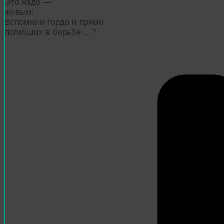
Это надо —
живым!
Вспомним гордо и прямо
погибших в борьбе…
?