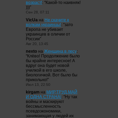
возраст!
: “
Какой-то наивняк!
)))
”
Сен 28, 07:11
VicUa
на
Не скачите к
волкам,украинцы!
: “
зато
Европа не убивает
украинцев в оличии от
России
”
Авг 20, 13:45
nexto
на
Женщина в лесу
:
“
Клёво! Продолжение было
бы крайне интересное! А
вдруг она будет новой
училкой в его школе,
биологичкой. Вот было бы
прикольно!
”
Июл 13, 22:50
kirgam
на
МИР,ТРУД,МАЙ
И ОДНА СТРАНА!
: “
Ну так
войны и маскируют
бессмысленность
псевдоэкономики,
занимающая у людей их