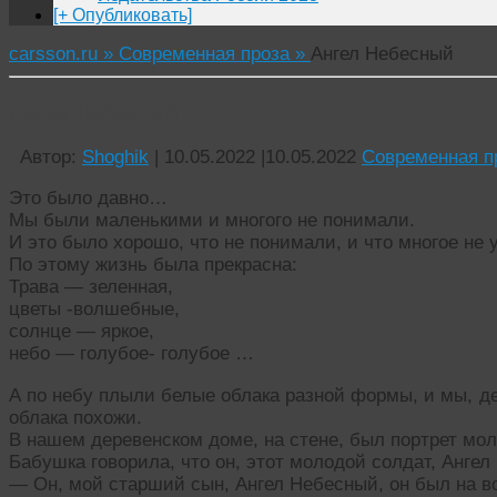
[+ Опубликовать]
carsson.ru »
Современная проза »
Ангел Небесный
Ангел Небесный
Автор:
Shoghik
|
10.05.2022
|
10.05.2022
Современная п
Это было давно…
Мы были маленькими и многого не понимали.
И это было хорошо, что не понимали, и что многое не 
По этому жизнь была прекрасна:
Трава — зеленная,
цветы -волшебные,
солнце — яркое,
небо — голубое- голубое … ​
А по небу плыли белые облака разной формы, и мы, дет
облака похожи.
В нашем деревенском доме, на стене, был портрет мол
Бабушка говорила, что он, этот молодой солдат, Ангел
— Он, мой старший сын, Ангел Небесный, он был на 