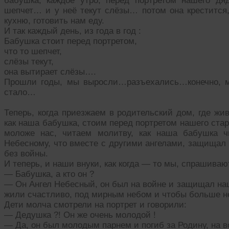
бабушка, каждое утро, перед портретом нашего дя
шепчет… и у неё текут слёзы… потом она крестится,
кухню, готовить нам еду.
И так каждый день, из года в год :
Бабушка стоит перед портретом,
что то шепчет,
слёзы текут,
она вытирает слёзы….
Прошли годы, мы выросли…разъехались…конечно, 
стало…
Теперь, когда приезжаем в родительский дом, где жи
как наша бабушка, стоим перед портретом нашего стар
моложе нас, читаем молитву, как наша бабушка ч
Небесному, что вместе с другими ангелами, защищал
без войны.
И теперь, и наши внуки, как когда — то мы, спрашиваю
— Бабушка, а кто он ?
— Он Ангел Небесный, он был на войне и защищал на
жили счастливо, под мирным небом и чтобы больше 
Дети молча смотрели на портрет и говорили:
— Дедушка ?! Он же очень молодой !
— Да, он был молодым парнем и погиб за Родину, на в