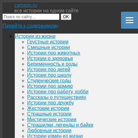
carsson.ru
все истории на одном сайте
OK
Перейти к содержимому
Истории из жизни
Грустные истории
Смешные истории
Истории про животных
Истории о здоровье
Беременность и роды
Истории про детей
Истории про школу
Студенческие годы
Истории про армию
Истории про работу, хобби
Рассказы о путешествиях
Истории про дружбу
Жестокие истории
Страшные истории
Мистические истории
Страшилки, легенды и байки
Любовные истории
Истории измен из жизни