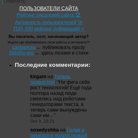
Ответить
ПОЛЬЗОВАТЕЛИ САЙТА
Рейтинг писателей сайта 🏆
Активность пользователей 🚀
ТОП-100 рейтинг публикаций ⭐
Вы писатель, поэт, начинающий автор?
Ищете где опубликовать свои работы в интернете?!
carsson.ru
← публиковать прозу
StihiRu.pro
← здесь поэзия и стихи
Последние комментарии:
kirgam
на
Теперь
подросток!
: “
Ни фига себе
рост технологий! Ещё года
полтора назад люди
смеялись над роботами-
генераторами текста, а
теперь сами вынуждены
сами им…
”
Окт 3, 23:21
sosedyshka
на
Голая и
переход в подростковый