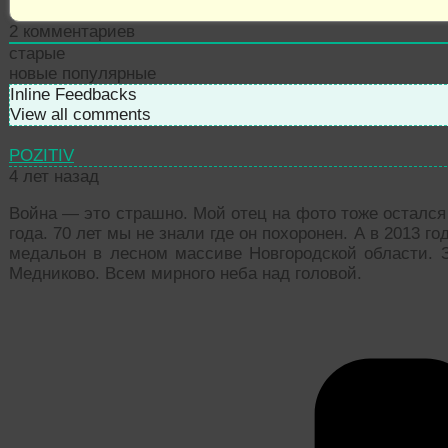
2
комментариев
старые
новые
популярные
Inline Feedbacks
View all comments
POZITIV
4 лет назад
Война — это страшно. Мой отец на фото тоже остался
года. 70 лет мы не знали где он похоронен. А в 2013 г
медальон в лесном массиве Новгородской области. 
Медниково. Всем мирного неба над головой.