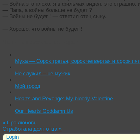
— Война это плохо, я в фильмах видел, это страшно, и
— Папа, а войны больше не будет ?
— Войны не будет ! — ответил отец сыну.
— Хорошо, что войны не будет !
Читать похожие истории:
Муха — Сорок третья, сорок четвертая и сорок пя
Не служил – не мужик
Мой город
Hearts and Revenge: My bloody Valentine
Our Hearts Goddamn Us
«
Про любовь
Отработала долг отца
»
Login