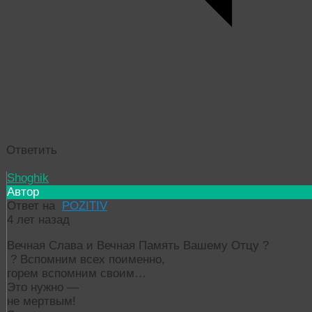
Ответить
Shoghik
Автор
Ответ на
POZITIV
4 лет назад
Вечная Слава и Вечная Память Вашему Отцу
?
?
Вспомним всех поименно,
горем вспомним своим…
Это нужно —
не мертвым!