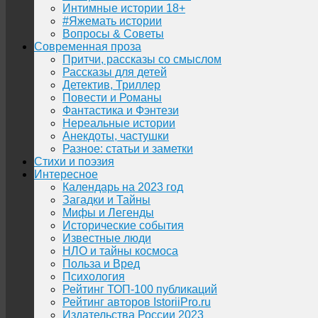
Интимные истории 18+
#Яжемать истории
Вопросы & Советы
Современная проза
Притчи, рассказы со смыслом
Рассказы для детей
Детектив, Триллер
Повести и Романы
Фантастика и Фэнтези
Нереальные истории
Анекдоты, частушки
Разное: статьи и заметки
Стихи и поэзия
Интересное
Календарь на 2023 год
Загадки и Тайны
Мифы и Легенды
Исторические события
Известные люди
НЛО и тайны космоса
Польза и Вред
Психология
Рейтинг ТОП-100 публикаций
Рейтинг авторов IstoriiPro.ru
Издательства России 2023