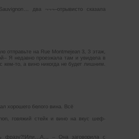
Sauvignon… два ¬¬¬–отрывисто сказала
ую отправьте на Rue Montmejean 3, 3 этаж,
ной– Я недавно проезжала там и увидела в
с кем-то, а вино никогда не будет лишним.
ал хорошего белого вина. Всё
gnon, говяжий стейк и вино на вкус шеф-
ть фразу?!Или…А… – Она заговорила с