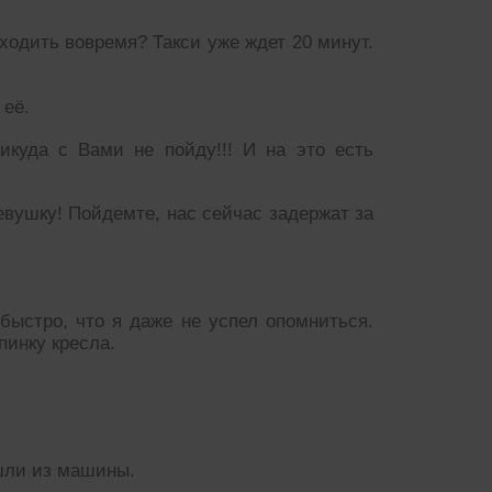
ходить вовремя? Такси уже ждет 20 минут.
 её.
никуда с Вами не пойду!!! И на это есть
евушку! Пойдемте, нас сейчас задержат за
 быстро, что я даже не успел опомниться.
пинку кресла.
шли из машины.