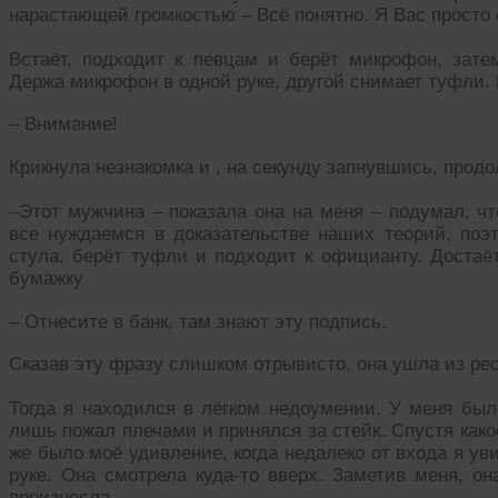
нарастающей громкостью – Всё понятно. Я Вас просто
Встаёт, подходит к певцам и берёт микрофон, затем
Держа микрофон в одной руке, другой снимает туфли. 
– Внимание!
Крикнула незнакомка и , на секунду запнувшись, прод
–Этот мужчина – показала она на меня – подумал, ч
все нуждаемся в доказательстве наших теорий, поэ
стула, берёт туфли и подходит к официанту. Достаёт
бумажку
– Отнесите в банк, там знают эту подпись.
Сказав эту фразу слишком отрывисто, она ушла из ре
Тогда я находился в лёгком недоумении. У меня было
лишь пожал плечами и принялся за стейк. Спустя како
же было моё удивление, когда недалеко от входа я ув
руке. Она смотрела куда-то вверх. Заметив меня, о
произнесла.