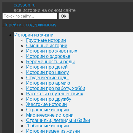
carsson.ru
все истории на одном сайте
OK
Перейти к содержимому
Истории из жизни
Грустные истории
Смешные истории
Истории про животных
Истории о здоровье
Беременность и роды
Истории про детей
Истории про школу
Студенческие годы
Истории про армию
Истории про работу, хобби
Рассказы о путешествиях
Истории про дружбу
Жестокие истории
Страшные истории
Мистические истории
Страшилки, легенды и байки
Любовные истории
Истории измен из жизни