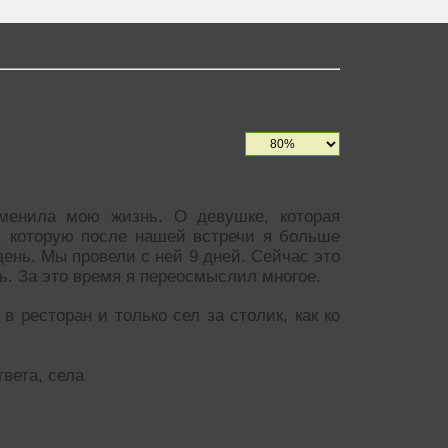
зменила мою жизнь. О девушке, которая
е, которую после нашей встречи я больше
день. Мы провели с ней 9 дней. Сейчас это
ть. За это время я переосмыслил многое.
в ресторан и только сел за столик, как ко
вета, села