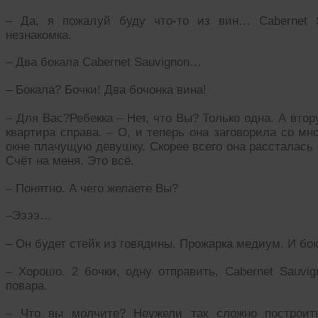
– Да, я пожалуй буду что-то из вин… Cabernet 
незнакомка.
– Два бокала Cabernet Sauvignon…
– Бокала? Бочки! Два бочонка вина!
– Для Вас?Ребекка – Нет, что Вы? Только одна. А втор
квартира справа. – О, и теперь она заговорила со м
окне плачущую девушку. Скорее всего она рассталась 
Счёт на меня. Это всё.
– Понятно. А чего желаете Вы?
–Ээээ…
– Он будет стейк из говядины. Прожарка медиум. И бок
– Хорошо. 2 бочки, одну отправить, Cabernet Sauvi
повара.
– Что вы молчите? Неужели так сложно построи