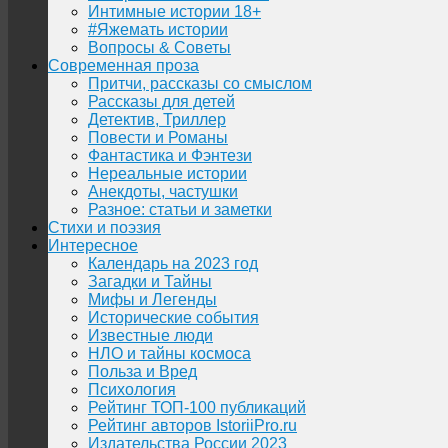
Интимные истории 18+
#Яжемать истории
Вопросы & Советы
Современная проза
Притчи, рассказы со смыслом
Рассказы для детей
Детектив, Триллер
Повести и Романы
Фантастика и Фэнтези
Нереальные истории
Анекдоты, частушки
Разное: статьи и заметки
Стихи и поэзия
Интересное
Календарь на 2023 год
Загадки и Тайны
Мифы и Легенды
Исторические события
Известные люди
НЛО и тайны космоса
Польза и Вред
Психология
Рейтинг ТОП-100 публикаций
Рейтинг авторов IstoriiPro.ru
Издательства России 2023