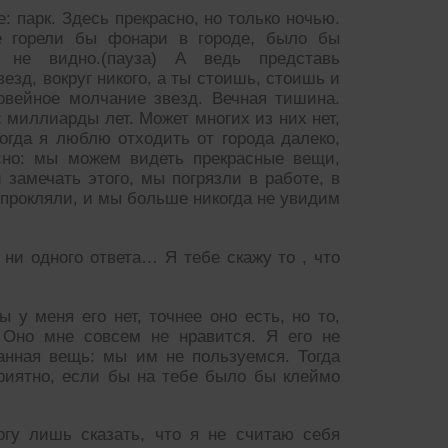
 парк. Здесь прекрасно, но только ночью.
е горели бы фонари в городе, было бы
 не видно.(пауза) А ведь представь
езд, вокруг никого, а ты стоишь, стоишь и
овейное молчание звезд. Вечная тишина.
с миллиарды лет. Может многих из них нет,
гда я люблю отходить от города далеко,
асно: мы можем видеть прекрасные вещи,
 замечать этого, мы погрязли в работе, в
 прокляли, и мы больше никогда не увидим
 ни одного ответа… Я тебе скажу то , что
 у меня его нет, точнее оно есть, но то,
 Оно мне совсем не нравится. Я его не
нная вещь: мы им не пользуемся. Тогда
риятно, если бы на тебе было бы клеймо
огу лишь сказать, что я не считаю себя