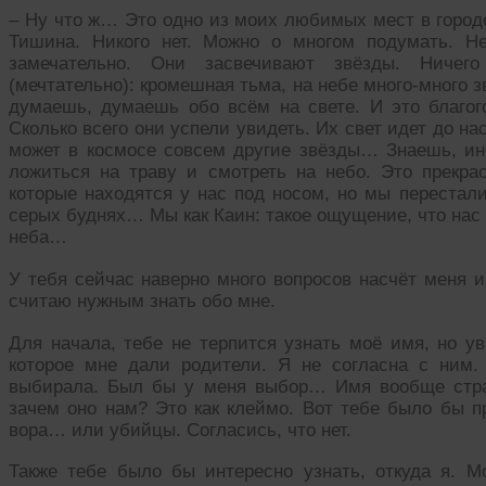
– Ну что ж… Это одно из моих любимых мест в городе:
Тишина. Никого нет. Можно о многом подумать. Н
замечательно. Они засвечивают звёзды. Ничего
(мечтательно): кромешная тьма, на небе много-много зв
думаешь, думаешь обо всём на свете. И это благог
Сколько всего они успели увидеть. Их свет идет до на
может в космосе совсем другие звёзды… Знаешь, ино
ложиться на траву и смотреть на небо. Это прекр
которые находятся у нас под носом, но мы перестали
серых буднях… Мы как Каин: такое ощущение, что нас
неба…
У тебя сейчас наверно много вопросов насчёт меня и
считаю нужным знать обо мне.
Для начала, тебе не терпится узнать моё имя, но увы
которое мне дали родители. Я не согласна с ним.
выбирала. Был бы у меня выбор… Имя вообще стра
зачем оно нам? Это как клеймо. Вот тебе было бы п
вора… или убийцы. Согласись, что нет.
Также тебе было бы интересно узнать, откуда я. М