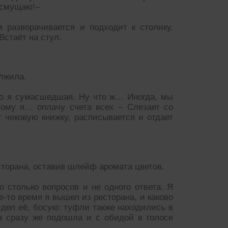
 смущаю!–
 разворачивается и подходит к столику.
Встаёт на стул.
олжила.
то я сумасшедшая. Ну что ж… Иногда, мы
тому я… оплачу счета всех – Слезает со
 чековую книжку, расписывается и отдает
сторана, оставив шлейф аромата цветов.
 столько вопросов и не одного ответа. Я
е-то время я вышел из ресторана, и каково
идел её, босую: туфли также находились в
на сразу же подошла и с обидой в голосе