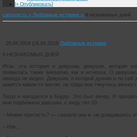
[+ Опубликовать]
carsson.ru »
Любовные истории »
9 незнакомых дней
9 незнакомых дней
29.04.2019
|
29.04.2019
Любовные истории
9 НЕЗНАКОМЫХ ДНЕЙ
Итак, эта история о девушке, девушке, которая и
появилась также внезапно, как и исчезла. О девушк
никогда не видел. Девушке, о которой думаю и по сей 
кажется каким-то мигом, но тогда они тянулись вечнос
Тогда я находился в Бордо. Это был вечер. Я пришёл 
мне подбежала девушка, с виду лет 20.
– Можно присесть? ¬– сказала она и ,не дождавшись от
– Изв…