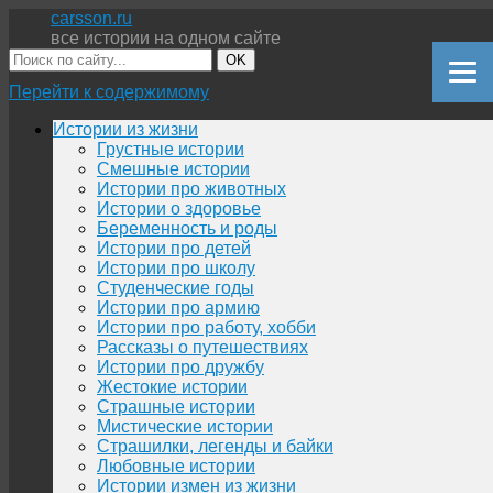
carsson.ru
все истории на одном сайте
OK
Перейти к содержимому
Истории из жизни
Грустные истории
Смешные истории
Истории про животных
Истории о здоровье
Беременность и роды
Истории про детей
Истории про школу
Студенческие годы
Истории про армию
Истории про работу, хобби
Рассказы о путешествиях
Истории про дружбу
Жестокие истории
Страшные истории
Мистические истории
Страшилки, легенды и байки
Любовные истории
Истории измен из жизни