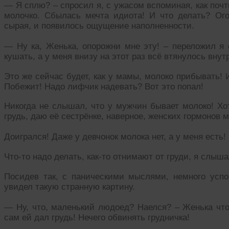
— Я сплю? – спросил я, с ужасом вспоминая, как поч
молочко. Сбылась мечта идиота! И что делать? Ого
сырая, и появилось ощущение наполненности.
— Ну ка, Женька, опорожни мне эту! – переложил я 
кушать, а у меня внизу на этот раз всё втянулось внут
Это же сейчас будет, как у мамы, молоко прибывать! И
Побежит! Надо лифчик надевать? Вот это попал!
Никогда не слышал, что у мужчин бывает молоко! Хот
грудь, даю её сестрёнке, наверное, женских гормонов м
Доигрался! Даже у девчонок молока нет, а у меня есть!
Что-то надо делать, как-то отнимают от груди, я слыша
Посидев так, с паническими мыслями, немного успок
увидел такую странную картину.
— Ну, что, маленький людоед? Наелся? – Женька что
сам ей дал грудь! Нечего обвинять грудничка!