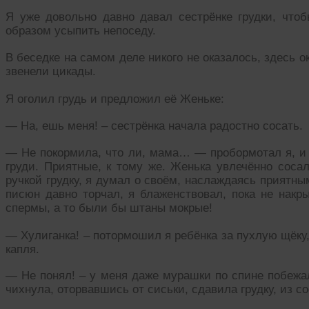
Я уже довольно давно давал сестрёнке грудки, чтоб
образом усыпить непоседу.
В беседке на самом деле никого не оказалось, здесь о
звенели цикады.
Я оголил грудь и предложил её Женьке:
— На, ешь меня! – сестрёнка начала радостно сосать.
— Не покормила, что ли, мама… — пробормотал я, и 
груди. Приятные, к тому же. Женька увлечённо соса
ручкой грудку, я думал о своём, наслаждаясь прият
писюн давно торчал, я блаженствовал, пока не накр
спермы, а то были бы штаны мокрые!
— Хулиганка! – потормошил я ребёнка за пухлую щёку,
капля.
— Не понял! – у меня даже мурашки по спине побежал
чихнула, оторвавшись от сиськи, сдавила грудку, из 