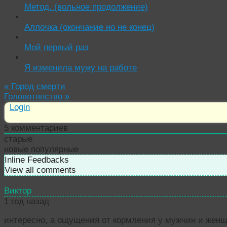
Метод. (вольное продолжение)
Аллочка (окончание но не конец)
Мой первый раз
Я изменила мужу на работе
«
Город смерти
Головотяпство
»
Login
5
комментариев
старые
новые
популярные
Inline Feedbacks
View all comments
Виктор
1 год назад
интересно, а ощущения от кормления у мужчин и жен