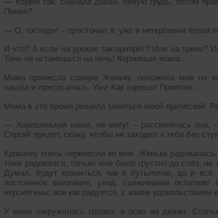
— Корми так: сначала даёшь левую грудь, потом прав
Понял?
— О, господи! – простонал я, уже в нетерпении ёрзая п
И что? А если на уроках так припрёт? Или на трене? И
Тани не останешься на ночь! Кормящая мама…
Мама принесла сонную Женьку, положила мне на кол
нашла и присосалась. Ухч! Как хорошо! Приятно…
Мама в это время решила заняться моей причёской. Ра
— Хорошенькая какая, не могу! – рассмеялась она. –
Сергей придёт, скажу, чтобы не заходил к тебе без стук
Кроватку опять перенесли ко мне. Женька радовалась
тоже радовался, только мне было грустно до слёз, не 
Думал, будут храниться, как в бутылочке, да и всё.
постоянное внимание, уход, сцеживание остатков!
вкуснятины: вон как радуется, с каким удовольствием 
У меня закружилась голова, я осел на диван. Столь