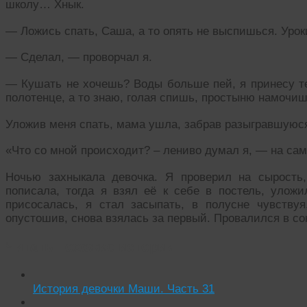
школу… Хнык.
— Ложись спать, Саша, а то опять не выспишься. Урок
— Сделал, — проворчал я.
— Кушать не хочешь? Воды больше пей, я принесу те
полотенце, а то знаю, голая спишь, простыню намочиш
Уложив меня спать, мама ушла, забрав разыгравшуюся 
«Что со мной происходит? – лениво думал я, — на сам
Ночью захныкала девочка. Я проверил на сырость,
пописала, тогда я взял её к себе в постель, уложи
присосалась, я стал засыпать, в полусне чувствуя
опустошив, снова взялась за первый. Провалился в со
Читать похожие истории:
История девочки Маши. Часть 31