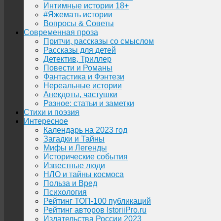
Интимные истории 18+
#Яжемать истории
Вопросы & Советы
Современная проза
Притчи, рассказы со смыслом
Рассказы для детей
Детектив, Триллер
Повести и Романы
Фантастика и Фэнтези
Нереальные истории
Анекдоты, частушки
Разное: статьи и заметки
Стихи и поэзия
Интересное
Календарь на 2023 год
Загадки и Тайны
Мифы и Легенды
Исторические события
Известные люди
НЛО и тайны космоса
Польза и Вред
Психология
Рейтинг ТОП-100 публикаций
Рейтинг авторов IstoriiPro.ru
Издательства России 2023