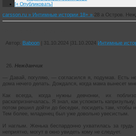
[+ Опубликовать]
carsson.ru »
Интимные истории 18+ »
28 а Остров. Не
28 а Остров. Нежданчик
Автор:
Baboon
|
31.10.2024
|
31.10.2024
Интимные исто
Нежданчик
— Давай, погуляю, — согласился я, подумав. Есть не
дома нечего делать. Дождался, когда мама вынесет мне
Как всегда, когда нужны девчонки, их поблиз
раскапризничалась. Я знал, как успокоить капризульку,
потом решил дойти до беседки, посидеть там, чтобы н
Тем более, младенец был уже довольно увесистым.
И наглым. Женька беспардонно ухватилась за грудь 
неприятно, могут в окно увидеть кому не следует.