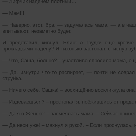
— Лифчик наденем плотный…
— Мам!!!
— Наверно, этот, бра, — задумалась мама, — а в ча
впитывают, незаметно будет.
Я представил, кивнул. Блин! А грудки ещё крепче
прокладками надену? Я тихонько застонал, стиснув зу
— Что, Саша, больно? – участливо спросила мама, ещ
— Да, изнутри что-то распирает, — почти не соврал
струйка.
— Ничего себе, Сашка! – восхищённо воскликнула она.
— Издеваешься? – простонал я, поёжившись от предс
— Да я о Женьке! – засмеялась мама. – Сейчас прине
— Да неси уже! – махнул я рукой. – Если проснулась, 