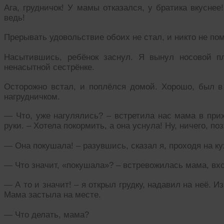
Ага, грудничок! У мамы отказался, у братика вкусне
ведь!
Прерывать удовольствие обоих не стал, и никто не по
Насытившись, ребёнок заснул. Я вынул носовой пл
ненасытной сестрёнке.
Осторожно встал, и поплёлся домой. Хорошо, был в
нагрудничком.
— Что, уже нагулялись? – встретила нас мама в прих
руки. – Хотела покормить, а она уснула! Ну, ничего, по
— Она покушала! – разувшись, сказал я, проходя на к
— Что значит, «покушала»? – встревожилась мама, вх
— А то и значит! – я открыл грудку, надавил на неё. И
Мама застыла на месте.
— Что делать, мама?