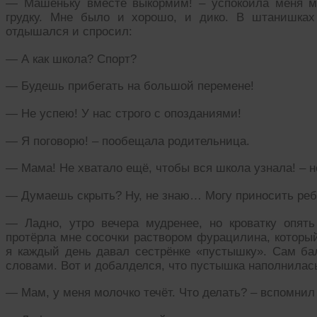
— Машеньку вместе выкормим! – успокоила меня м
грудку. Мне было и хорошо, и дико. В штанишках
отдышался и спросил:
— А как школа? Спорт?
— Будешь прибегать на большой перемене!
— Не успею! У нас строго с опозданиями!
— Я поговорю! – пообещала родительница.
— Мама! Не хватало ещё, чтобы вся школа узнала! – н
— Думаешь скрыть? Ну, не знаю… Могу приносить ребё
— Ладно, утро вечера мудренее, но кроватку опят
протёрла мне сосочки раствором фурацилина, который
я каждый день давал сестрёнке «пустышку». Сам бал
словами. Вот и добалделся, что пустышка наполнилас
— Мам, у меня молочко течёт. Что делать? – вспомнил