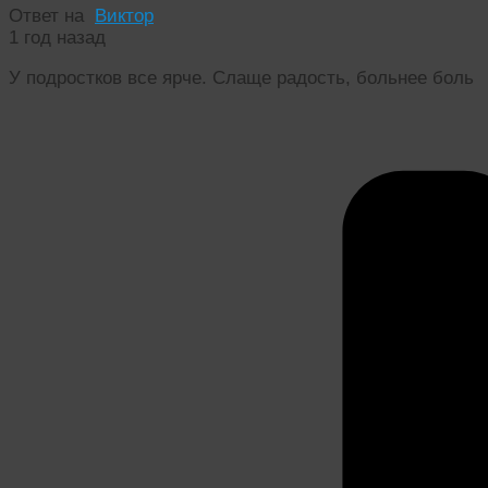
Ответ на
Виктор
1 год назад
У подростков все ярче. Слаще радость, больнее боль