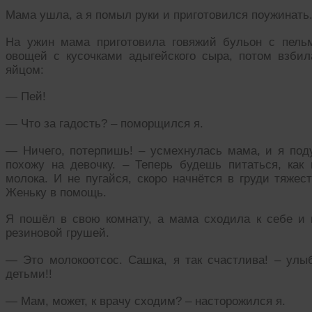
Мама ушла, а я помыл руки и приготовился поужинать
На ужин мама приготовила говяжий бульон с пельм
овощей с кусочками адыгейского сыра, потом взби
яйцом:
— Пей!
— Что за гадость? – поморщился я.
— Ничего, потерпишь! – усмехнулась мама, и я поду
похожу на девочку. – Теперь будешь питаться, как
молока. И не пугайся, скоро начнётся в груди тяжес
Женьку в помощь.
Я пошёл в свою комнату, а мама сходила к себе и 
резиновой грушей.
— Это молокоотсос. Сашка, я так счастлива! – ул
детьми!!
— Мам, может, к врачу сходим? – насторожился я.