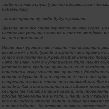
-либо ты наша слуга (просто делаешь все что ск
побегушках)
-или же просто ну тебя будут унижать.
Думала, что все снова вернется на круги своя, н
настолько услышан хорошо и громко что даже я 
ее, она нормальная!
После всех уроков так сказать мой спаситель реш
какие в нем люди (вроде и звучит как странно но 
стало все понятно и я решила так немного повз
даже не знаю, чем я думала когда жила таким об
употреблять вредные привычки но не заходить з
понимала к чему может все привести, доводилось
которых думать было страшно и что в них прои
встречала в свои и много что происходило, боже
стыдно. Как и все школьники мы вдвоём постоянн
сестры (её кстати так же звали), дни проведённ
плохие проведённые в школе. В наши дни у каждо
где они сидели что-то делали и даже назначали с
оно тоже было…да опасное но очень интересное.