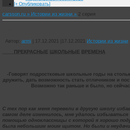
[+ Опубликовать]
carsson.ru »
Истории из жизни »
2 серия
2 серия
Автор:
armi
|
17.12.2021
|
17.12.2021
Истории из жизни
ПРЕКРАСНЫЕ
ШКОЛЬНЫЕ
ВРЕМЕНА
-Говорят подростковые школьные годы на стольк
дружить, дать возможность стать отличником и пост
Возможно так раньше и было, но сейчас
С тех пор как меня перевели в другую школу избав
самом деле изменилось, мне удалось избыватьс
помощью одноклассницы с которой я хорошо подр
была небольшим моим щитом. Но были и неудачи