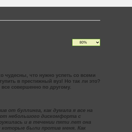
о чудесны, что нужно успеть со всеми
упить в престижный вуз! Но так ли это?
 все совершенно по другому.
ив от буллинга, как думала я все на
я от небольшого дискомфорта с
ужилась и в течении пяти лет она
 которые были против меня. Как