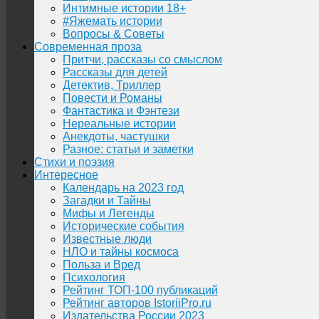
Интимные истории 18+
#Яжемать истории
Вопросы & Советы
Современная проза
Притчи, рассказы со смыслом
Рассказы для детей
Детектив, Триллер
Повести и Романы
Фантастика и Фэнтези
Нереальные истории
Анекдоты, частушки
Разное: статьи и заметки
Стихи и поэзия
Интересное
Календарь на 2023 год
Загадки и Тайны
Мифы и Легенды
Исторические события
Известные люди
НЛО и тайны космоса
Польза и Вред
Психология
Рейтинг ТОП-100 публикаций
Рейтинг авторов IstoriiPro.ru
Издательства России 2023