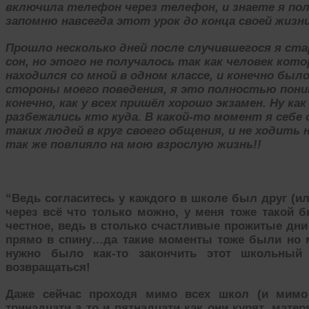
включила телефон через телефон, и знаете я по
запомню навсегда этот урок до конца своей жизни
Прошло несколько дней после случившегося я ст
сон, но этого не получалось так как человек кот
находился со мной в одном классе, и конечно был
стороны моего поведения, я это полностью поним
конечно, как у всех пришёл хорошо экзамен. Ну как
разбежались кто куда. В какой-то момент я себ
таких людей в круг своего общения, и не ходить
так же повлияло на мою взрослую жизнь!!
“Ведь согласитесь у каждого в школе был друг (и
через всё что только можно, у меня тоже такой 
честное, ведь в столько счастливые прожитые дни
прямо в спину…да такие моменты тоже были но м
нужно было как-то закончить этот школьны
возвращаться!
Даже сейчас проходя мимо всех школ (и мимо
тринадцати а то и пятнадцати как они курят, мат