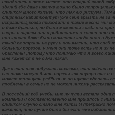
находились в этом месте: это старый завод заб
зданий где даже шагнув можно было попрощаться 
слишком много жизней что так ею рискуем .Там в
спиртных напитков(тут уже себя грызть не за ч
исправить),когда приходили в такие места мы м
и даже драться, но были моменты когда ты прих
ссоры с парнем или с родителями и хотел что-т
или кричал даже были моменты когда пили и дум
такой смотришь на руку и понимаешь, что след т
больших порезов, у меня они тоже есть но я их н
браслеты ,потому что понимаю что я всего лишь
мне кажется я не одна такая.
Даже если так подумать мозгами, если сейчас в
его тоже могут быть порезы как внутри так и в
может толкнуть ребёнка не по шутке сделать себ
проблемы в семье но не может никому рассказат
В последний год учебы мне ну пути встала одна 
компании и соответственно мне пришлось с ними
слишком скучно стало мне жить! Я прекрасно пом
кажется, что лучше было бы если мне избавитьс
испытала…