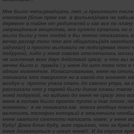
Мне было четырнадцать лет ,и произошло после
компания (блин прям как в фильме)даже не забыв
деревню в тайне от родителей и как все по план
запрещённые вещества, все гуляли купались ни о
мыли были у тех людей я бы точно отказалась ех
вечер разгар того что все общались(где находил
задумал) и просто выпивали не подозревая того 
подругой, либо у меня совсем отключились мозг
не исключая всех двух действий сразу: а что вы 
нечем было и правда !.у меня до шло того что я 
одним моментом. Изнасилованием, меня на столь
понимала что творится но в какой-то момент м
воздух и просто упала спать до самого утра, на
рассказала что у парней были дикие планы такое 
моей подругой, но видимо до меня не сразу это в
меня в голове было просто пусто и так плохо ,
моменты я не понимала как могла вообще такое 
включить телефон который я отключила чтобы м
меня хватило смелости написать маме: у меня вс
буду! Дома блин буду, вот серьезно, что за бред 
меня дозвониться и искал меня!!. И да спустя вре