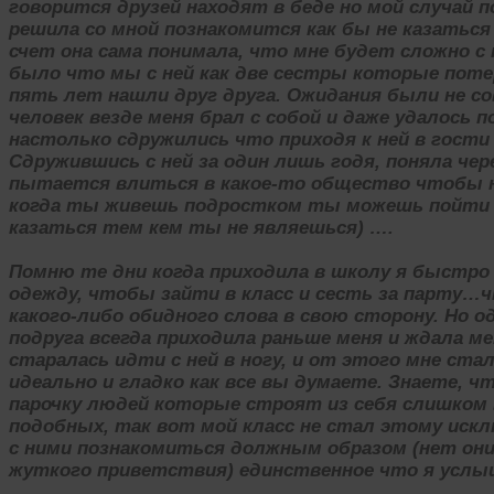
говорится друзей находят в беде но мой случай п
решила со мной познакомится как бы не казаться
счет она сама понимала, что мне будет сложно 
было что мы с ней как две сестры которые поте
пять лет нашли друг друга. Ожидания были не со
человек везде меня брал с собой и даже удалось 
настолько сдружились что приходя к ней в гости 
Сдружившись с ней за один лишь годя, поняла ч
пытается влиться в какое-то общество чтобы 
когда ты живешь подростком ты можешь пойти 
казаться тем кем ты не являешься) ….
Помню те дни когда приходила в школу я быстро 
одежду, чтобы зайти в класс и сесть за парту…ч
какого-либо обидного слова в свою сторону. Но о
подруга всегда приходила раньше меня и ждала ме
старалась идти с ней в ногу, и от этого мне стал
идеально и гладко как все вы думаете. Знаете, ч
парочку людей которые строят из себя слишком
подобных, так вот мой класс не стал этому искл
с ними познакомиться должным образом (нет они 
жуткого приветствия) единственное что я услы