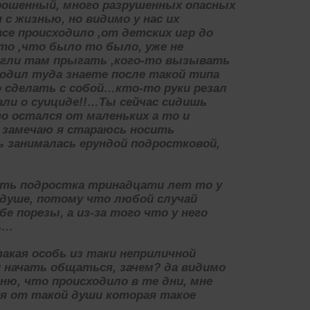
рошенный, много разрушенных опасных
с жизнью, но видимо у нас их
се происходило ,от детских игр до
то ,что было то было, уже не
огли там прыгать ,кого-то вызывать
одил туда знаете после такой типа
о сделать с собой…кто-то руки резал
али о суициде!!…Ты сейчас сидишь
о остался от маленьких а то и
е замечаю я стараюсь носить
 занималась ерундой подростковой,
зять подростка тринадцати лет то у
 душе, потому что любой случай
е порезы, а из-за того что у него
ь…
такая особь из таки неприличной
 начать общаться, зачем? да видимо
ню, что происходило в те дни, мне
я от такой души которая такое