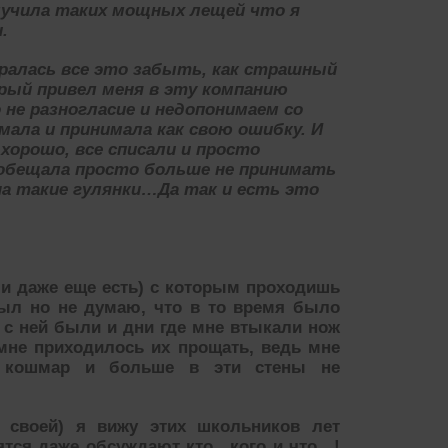
лучила таких мощных лещей что я
.
аралась все это забыть, как страшный
орый привел меня в эту компанию
о не разногласие и недопонимаем со
ала и принимала как свою ошибку. И
 хорошо, все списали и просто
е обещала просто больше не принимать
 на такие гулянки…Да так и есть это
ли даже еще есть) с которым проходишь
был но не думаю, что в то время было
 с ней были и дни где мне втыкали нож
не приходилось их прощать, ведь мне
й кошмар и больше в эти стены не
 своей) я вижу этих школьников лет
ерятся даже обсуждают кто…кого и что…!