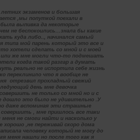
 летних экзаменов и большая
ается ,мы попуткой поехали в
у была выпивка да некоторые
 чем не беспокоились…знала бы какие
ать куда либо.., начинался самый
ся типа мой парень который это все и
что хотели сделать со мной и с моей
и или же мне могли что-то подмешать
хотели когда такой разгар а думать
чуть реально не испортила себе жизнь
ко переклинило что я вообще не
еня отрезвил прохладный свежий
 следующий день мне девочка
совершить не только со мной но и с
се дошло это было не удивительно .У
что даже вспоминая эти страшные
совершить , мне пришлось все таки
еня не смоги найти и насколько у
е хорошо ,не переживай скоро дома
написала человеку который не могу до
мя меня нашли но после того как я