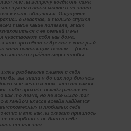
ошел мне на встречу когда она сама
 мне чужой в этом месте и на этот
с кем начать общаться. Ощущение
рялись в девстве, и только спустя
всем такие какие полагала, этот
познакомиться с ее семьей и мы
я чувствовала себя как дома.
ерез что проходит подросток который
не стал настоящим изгоем… (ведь
на столько крайние меры чтобы
шла к раздевалке снимая с себя
то бы вы знали я до сих пор боялась
днако мне везло в том, что та самая
ня, либо приходя всегда раньше ее
о как-то легче, но не все было так
то в каждом классе всегда найдется
 высокомерных и любимых себе
ючение и мне как ни сказано пришлось
не оскорбили и не дали о себе
шала от них это…