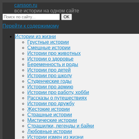
carsson.ru
все истории на одном сайте
OK
Перейти к содержимому
Истории из жизни
Грустные истории
Смешные истории
Истории про животных
Истории о здоровье
Беременность и роды
Истории про детей
Истории про школу
Студенческие годы
Истории про армию
Истории про работу, хобби
Рассказы о путешествиях
Истории про дружбу
Жестокие истории
Страшные истории
Мистические истории
Страшилки, легенды и байки
Любовные истории
Истории измен из жизни