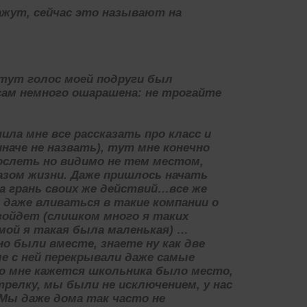
ажут, сейчас это называют на
о тут голос моей подруги был
сам немного ошарашена: не трогайте
ила мне все рассказать про класс и
иначе не назвать), тут мне конечно
рослеть но видимо не тем местом,
разом жизни. Даже пришлось начать
а грань своих же действий…все же
 даже вливаться в такие компании о
зойдет (слишком много я таких
 мой я такая была маленькая) …
о были вместе, знаете ну как две
ые с ней перекрывали даже самые
го мне кажется школьника было место,
трелку, мы были не исключением, у нас
 Мы даже дома так часто не