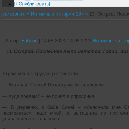
[+ Опубликовать]
carsson.ru »
Интимные истории 18+ »
13. Остров. Посл
13. Остров. Последнее лето детства. Игры разу
Автор:
Baboon
|
14.05.2023
|
14.05.2023
Интимные исто
Остров. Последнее лето детства. Город, воз
Утром меня с трудом растолкали.
— Вставай, Сашка! Позавтракаем, и поедем!
— Куда поедем? – не понял я спросонья.
— В деревню, к бабе Соне! – объяснила мне Са
насмехаться надо мной, а вытащила из постели 
упирающегося, в ванную.