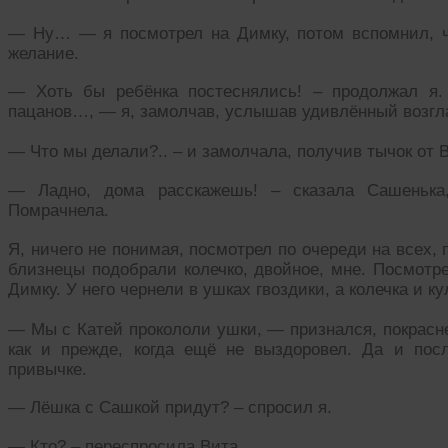
— Ну… — я посмотрел на Димку, потом вспомнил, ч
желание.
— Хоть бы ребёнка постеснялись! – продолжал я.
пацанов…, — я, замолчав, услышав удивлённый возгл
— Что мы делали?.. – и замолчала, получив тычок от 
— Ладно, дома расскажешь! – сказала Сашенька,
Помрачнела.
Я, ничего не понимая, посмотрел по очереди на всех, 
близнецы подобрали колечко, двойное, мне. Посмотре
Димку. У него чернели в ушках гвоздики, а колечка и к
— Мы с Катей прокололи ушки, — признался, покрасне
как и прежде, когда ещё не выздоровел. Да и пос
привычке.
— Лёшка с Сашкой придут? – спросил я.
— Кто? – переспросила Вита.