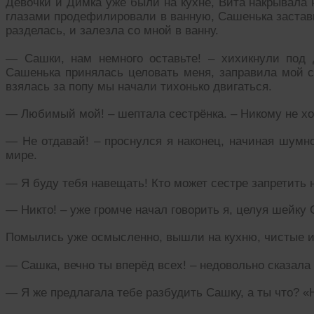
Девочки и Димка уже были на кухне, Вита накрывала 
глазами продефилировали в ванную, Сашенька застав
разделась, и залезла со мной в ванну.
— Сашки, нам немного оставьте! – хихикнули под 
Сашенька принялась целовать меня, заправила мой с
взялась за попу мы начали тихонько двигаться.
— Любимый мой! – шептала сестрёнка. – Никому не хо
— Не отдавай! – проснулся я наконец, начиная шум
мире.
— Я буду тебя навещать! Кто может сестре запретить 
— Никто! – уже громче начал говорить я, целуя шейку С
Помылись уже осмысленно, вышли на кухню, чистые и
— Сашка, вечно ты вперёд всех! – недовольно сказала 
— Я же предлагала тебе разбудить Сашку, а ты что? «