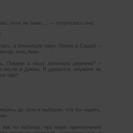
но, хотя, не знаю…, — потупилась она.
!
лась, а близнецов зовут Лёшка и Сашка! –
иктор, отец Анки.
ь. Поедем в нашу любимую деревню? –
ом числе и Димка. Я удивился, неужели не
ься там?
евшись до гола и выбирая, что бы надеть,
шек.
 как ты любишь, про море, приключения