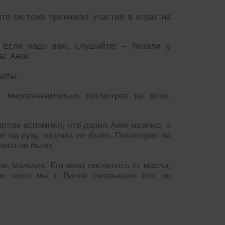
то он тоже принимал участие в играх на
 Если надо вам, слушайте! – Лизали у
ас Анки:
Виты.
 многозначительно посмотрев на всех.
потом вспомнил, что дарил Анке колечко, а
л на руку, колечка не было. Посмотрел на
улона не было.
в, мальчик. Его кожа лоснилась от масла,
ле этого мы с Витой смазывали его, по