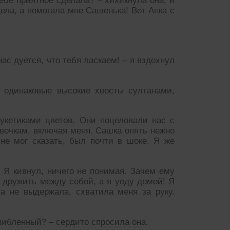
тебе приятное сделала? – хихикнула она, и
дела, а помогала мне Сашенька! Вот Анка с
ас дуется, что тебя ласкаем! – я вздохнул
 одинаковые высокие хвосты султанами,
укетиками цветов. Они поцеловали нас с
евочкам, включая меня. Сашка опять нежно
 не мог сказать, был почти в шоке. Я же
 Я кивнул, ничего не понимая. Зачем ему
т дружить между собой, а я уеду домой! Я
на не выдержала, схватила меня за руку.
шибленный? – сердито спросила она.