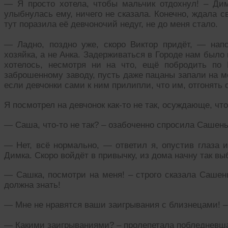
— Я просто хотела, чтобы мальчик отдохнул! – Дим
улыбнулась ему, ничего не сказала. Конечно, ждала с
тут поразила её девчоночий недуг, не до меня стало.
— Ладно, поздно уже, скоро Виктор придёт, — нап
хозяйка, а не Анка. Задерживаться в Городе нам было
хотелось, несмотря ни на что, ещё побродить по
заброшенному заводу, пусть даже пацаны запали на мо
если девчонки сами к ним прилипли, что им, отгонять 
Я посмотрел на девчонок как-то не так, осуждающе, что
— Саша, что-то не так? – озабоченно спросила Сашень
— Нет, всё нормально, — ответил я, опустив глаза и
Димка. Скоро войдёт в привычку, из дома начну так вы
— Сашка, посмотри на меня! – строго сказала Сашен
должна знать!
— Мне не нравятся ваши заигрывания с близнецами! – 
— Какими заигрываниями? – пролепетала побледневша