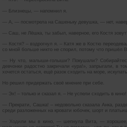
— Близнецы, — напомнил я.
— А, — посмотрела на Сашеньку девушка, — нет, навер
— Саш, не Лёшка, ты забыл, наверное, его Костя зовут
— Костя? – вздрогнул я. – Катя же в Костю переодева
со мной больше никто не спорил, потому что пришёл В
— Ну что, малыши-голыши? Покушали? Собирайтес
девчонки радостно закричали «ура!», запрыгали, в т
хочется остаться, ещё разок сходить на море, искупат
Но решил придержать своё мнение при себе.
— Эх! – только и сказал я. – Не успели сходить в кино!
— Прекрати, Сашка! – недовольно сказала Анка, разд
среди разложенных на кровати юбочек, шорт и платьи
— Ходили мы в кино, — шепнула Вита, — хорошее,