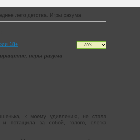
еднее лето детства. Игры разума
ма
рии 18+
вращение, игры разума
шенька, к моему удивлению, не стала
и потащила за собой, голого, слегка