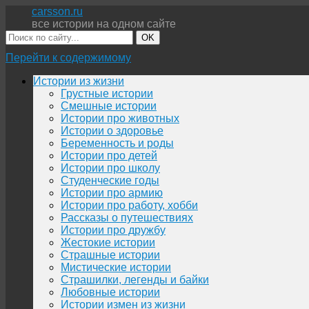
carsson.ru
все истории на одном сайте
OK
Перейти к содержимому
Истории из жизни
Грустные истории
Смешные истории
Истории про животных
Истории о здоровье
Беременность и роды
Истории про детей
Истории про школу
Студенческие годы
Истории про армию
Истории про работу, хобби
Рассказы о путешествиях
Истории про дружбу
Жестокие истории
Страшные истории
Мистические истории
Страшилки, легенды и байки
Любовные истории
Истории измен из жизни