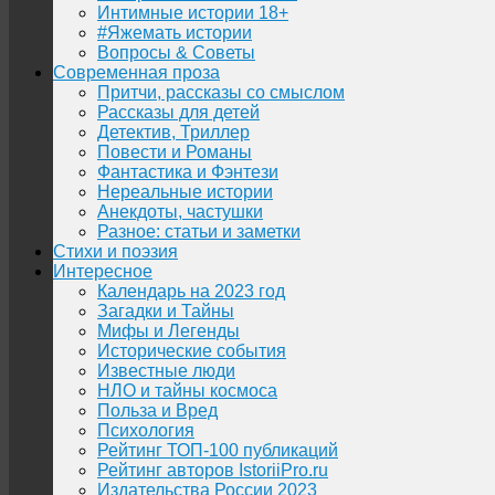
Интимные истории 18+
#Яжемать истории
Вопросы & Советы
Современная проза
Притчи, рассказы со смыслом
Рассказы для детей
Детектив, Триллер
Повести и Романы
Фантастика и Фэнтези
Нереальные истории
Анекдоты, частушки
Разное: статьи и заметки
Стихи и поэзия
Интересное
Календарь на 2023 год
Загадки и Тайны
Мифы и Легенды
Исторические события
Известные люди
НЛО и тайны космоса
Польза и Вред
Психология
Рейтинг ТОП-100 публикаций
Рейтинг авторов IstoriiPro.ru
Издательства России 2023