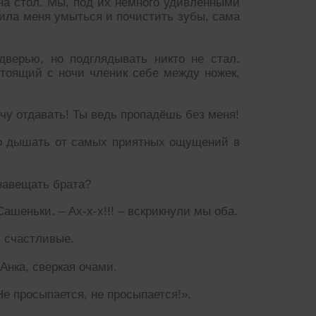
на стол. Мы, под их немного удивлёнными
ила меня умыться и почистить зубы, сама
дверью, но подглядывать никто не стал.
тоящий с ночи членик себе между ножек,
чу отдавать! Ты ведь пропадёшь без меня!
но дышать от самых приятных ощущений в
навещать брата?
ашеньки. – Ах-х-х!!! – вскрикнули мы оба.
 счастливые.
Анка, сверкая очами.
Не просыпается, не просыпается!».