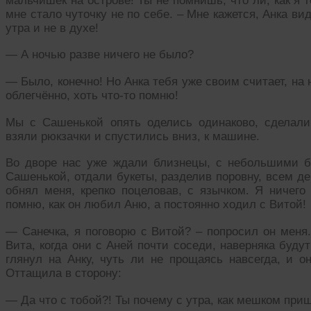
мальчишек на острове! Ты не помнишь, что ли, как я 
мне стало чуточку не по себе. – Мне кажется, Анка ви
утра и не в духе!
— А ночью разве ничего не было?
— Было, конечно! Но Анка тебя уже своим считает, на н
облегчённо, хоть что-то помню!
Мы с Сашенькой опять оделись одинаково, сделали
взяли рюкзачки и спустились вниз, к машине.
Во дворе нас уже ждали близнецы, с небольшими б
Сашенькой, отдали букеты, разделив поровну, всем д
обнял меня, крепко поцеловав, с язычком. Я ничего
помню, как он любил Аню, а постоянно ходил с Витой!
— Санечка, я поговорю с Витой? – попросил он меня.
Вита, когда они с Аней почти соседи, наверняка буду
глянул на Анку, чуть ли не прощаясь навсегда, и о
Оттащила в сторону:
— Да что с тобой?! Ты почему с утра, как мешком при