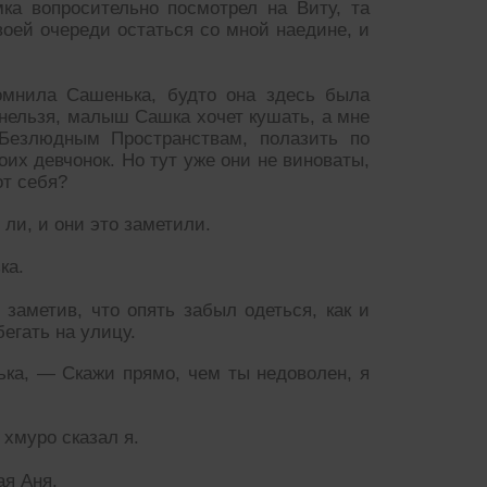
ка вопросительно посмотрел на Виту, та
воей очереди остаться со мной наедине, и
омнила Сашенька, будто она здесь была
 нельзя, малыш Сашка хочет кушать, а мне
 Безлюдным Пространствам, полазить по
их девчонок. Но тут уже они не виноваты,
от себя?
 ли, и они это заметили.
ка.
 заметив, что опять забыл одеться, как и
бегать на улицу.
ька, — Скажи прямо, чем ты недоволен, я
хмуро сказал я.
я Аня.