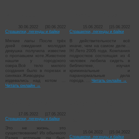
Мягкие лапы
Призрачный лес
30.06.2022
|
30.06.2022
15.06.2022
|
15.06.2022
Страшилки, легенды и байки
Страшилки, легенды и байки
Мягкие лапы После трёх
В действительности всё
дней ожидания молодая
иначе, чем на самом деле…
девушка получила известие
￼ Лето 2005 года. Компания
о пропавшем коте.Животное
подростков состоящая из 4
нашли у городского
человек любила сидеть в
озера.Всё тело милого
библиотеке, изучая
создания было в порезах и
криминальные и
синяках.Живодеры
паранормальные дела
издевались над котом …
города. …
Читать онлайн
→
Читать онлайн
→
Радий Душавеев
Заблудшая Душа /
Екатеринина
17.05.2022
|
17.05.2022
Смерть
Страшилки, легенды и байки
Это не жизнь, это
15.04.2022
|
15.04.2022
существование! Из обычного
Страшилки, легенды и байки
Радия которым он был,