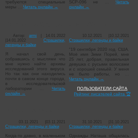
требуются специальные
SCP-096 не …
Читать
меры …
Читать онлайн
→
онлайн
→
Ближайшее будущее
Зими Убийца
Автор:
armi
|
14.01.2022
10.12.2021
|
10.12.2021
|
14.01.2022
Страшилки,
Страшилки, легенды и байки
легенды и байки
“19 сентября 2020 год. США.
Я начал свой день,
Моё имя Зими Порей, мне
собравшись с мыслями что
25 лет, добрая, правильная
мне нужно найти архивы
девушка с русыми волосами
исследований этого вируса.
и с хорошей семьёй. У меня
Но так как они находились
не было работы, но …
почти в самом конце города,
Читать онлайн
→
в исследовательской
лаборатории …
Читать
ПОЛЬЗОВАТЕЛИ САЙТА
онлайн
→
Рейтинг писателей сайта 🏆
Мира, от слова мир
Не спи
03.11.2021
|
03.11.2021
31.10.2021
|
31.10.2021
Страшилки, легенды и байки
Страшилки, легенды и байки
Когда-то давно, в маленьком
Однажды Наташа общалась