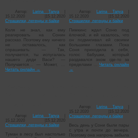
Автор:
Larina Tanya
|
Автор:
Larina Tanya
|
15.12.2020
|
15.12.2020
15.12.2020
|
15.12.2020
Страшилки, легенды и байки
Страшилки, легенды и байки
Коля не знал, как ему
Пимкинс ждал Соню под
реагировать на Сонин
ёлочкой, и ей казалось, что
рассказ. Поэтому ему ничего
он подмигивал ей своими
не оставалось, как
большими глазами. Пока
спрашивать: — Так,
Соня приходила в себя,
получается, ты испугалась
голос бабушки, который
нашего дяди Васи? —
раздавался эхом где-то за
Получается… — Может, …
пределами …
Читать онлайн
Читать онлайн
→
→
Медвежуть. Глава
Медвежуть. Глава
08. Кошмар
07. Домашние дела
продолжается
Автор:
Larina Tanya
|
15.12.2020
|
15.12.2020
Автор:
Larina Tanya
|
Страшилки, легенды и байки
15.12.2020
|
15.12.2020
Страшилки, легенды и байки
Весь день у Сони были пары
с утра и почти до вечера.
Туман в лесу был настолько
Поэтому она напрочь забыла