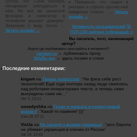
густой, что Соня боялась
о Пимкинсе, что сидел в
ненароком заблудиться в
рюкзаке и строил против неё
нём. Но всё же запасной
коварные планы. …
Читать
фонарик и навигатор в
онлайн
→
телефоне внушал доверие.
Знакомая с виду тропа …
Активность пользователей 🚀
Читать онлайн
→
ТОП-100 рейтинг публикаций ⭐
Вы писатель, поэт, начинающий
автор?
Ищете где опубликовать свои работы в интернете?!
carsson.ru
← публиковать прозу
StihiRu.pro
← здесь поэзия и стихи
Последние комментарии:
kirgam
на
Теперь подросток!
: “
Ни фига себе рост
технологий! Ещё года полтора назад люди смеялись
над роботами-генераторами текста, а теперь сами
вынуждены сами им…
”
Окт 3, 23:21
sosedyshka
на
Голая и переход в подростковый
возраст!
: “
Какой-то наивняк! )))
”
Сен 28, 07:11
VicUa
на
Не скачите к волкам,украинцы!
: “
зато Европа
не убивает украинцев в оличии от России
”
Авг 20, 13:45