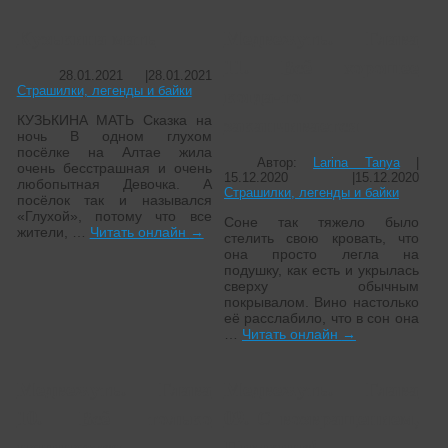
Кузькина мать
Медвежуть. Глава
11. Всё хорошее
28.01.2021
|
28.01.2021
когда-то
Страшилки, легенды и байки
заканчивается
КУЗЬКИНА МАТЬ Сказка на
ночь В одном глухом
посёлке на Алтае жила
Автор:
Larina Tanya
|
очень бесстрашная и очень
15.12.2020
|
15.12.2020
любопытная Девочка. А
Страшилки, легенды и байки
посёлок так и назывался
«Глухой», потому что все
Соне так тяжело было
жители, …
Читать онлайн
→
стелить свою кровать, что
она просто легла на
подушку, как есть и укрылась
сверху обычным
покрывалом. Вино настолько
её расслабило, что в сон она
…
Читать онлайн
→
Медвежуть. Глава
Медвежуть. Глава
10. Всё только
09. С возвращением,
начинается
Пимкинс!