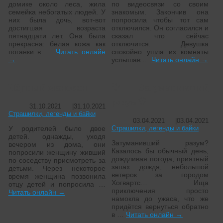
домике около леса, жила
по видеосвязи со своим
семейка небогатых людей. У
знакомым. Закончив она
них была дочь, вот-вот
попросила чтобы тот сам
достигшая возраста
отключился. Он согласился и
пятнадцати лет. Она была
сказал что сейчас
прекрасна: белая кожа как
отключится. Девушка
поганки в …
Читать онлайн
спокойно ушла из комнаты
→
услышав …
Читать онлайн
→
Чёрный манекен
♡Затуманивший
разум♡
31.10.2021
|
31.10.2021
Страшилки, легенды и байки
03.04.2021
|
03.04.2021
У родителей было двое
Страшилки, легенды и байки
детей. однажды, уходя
Затуманивший разум?
вечером из дома, они
Казалось бы обычный день,
попросили женщину живший
дождливая погода, приятный
по соседству присмотреть за
запах дождя, небольшой
детьми. Через некоторое
ветерок за городом
время женщина позвонила
Хогвартс… Ища
отцу детей и попросила …
приключения просто
Читать онлайн
→
намокла до ужаса, что же
придëтся вернуться обратно
в …
Читать онлайн
→