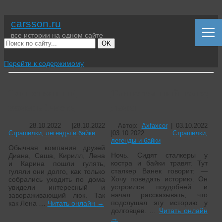
carsson.ru
все истории на одном сайте
OK
Перейти к содержимому
Таинственный
Таинственный голос
камень 1часть
тьмы
28.10.2022
|
28.10.2022
Автор:
Axfaxcor
|
03.10.2022
Страшилки, легенды и байки
|
03.10.2022
Страшилки,
легенды и байки
Обычная компания друзей
Ночь. Сидят сталкеры у
Диана, Саша, Кирилл, Лена
костра и байки травят. Тут
и Карина пошли гулять,
сталкер Ванек говорит: —
гуляли они долго, как только
Хочу поведать историю. Он
собрались уходить по дома
устроился поудобней и
увидели интересный и
начал рассказывать, что
завораживающий люк. Так
подслушал эту историю у
как Лена …
Читать онлайн
→
долговцев. …
Читать онлайн
→