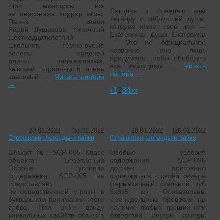
стал монстром из-
Сегодня я поведаю вам
за персонажа хоррор игры.
легенду о заблудшей душе,
Парня звали
которая имеет своё имя —
Радий Душаве́ев, типичный
Екатерина. Душа Екатерина
шестнадцатилетний
— Это не официальное
школьник, тёмно-русые
название, оно лишь
волосы средней
придумано чтобы обобщать
длины, зеленоглазый,
все заблудшие …
Читать
высокий, стройный и очень
онлайн
→
красивый. …
Читать онлайн
→
‹
1
2
3
4
›
»
SCP-005-Отмычка
SCP-096-Скромник
20.01.2022
|
20.01.2022
20.01.2022
|
20.01.2022
Страшилки, легенды и байки
Страшилки, легенды и байки
Объект №: SCP-005 Класс
Особые условия
объекта: Безопасный
содержания: SCP-096
Особые условия
должен постоянно
содержания: SCP-005 не
содержаться в своей камере
представляет
(герметичный стальной куб
непосредственной угрозы в
5х5х5 м). Обязательны
буквальном понимании этого
еженедельные проверки на
слова. При этом ввиду
наличие любых трещин или
уникальных свойств объекта
отверстий. Внутри камеры